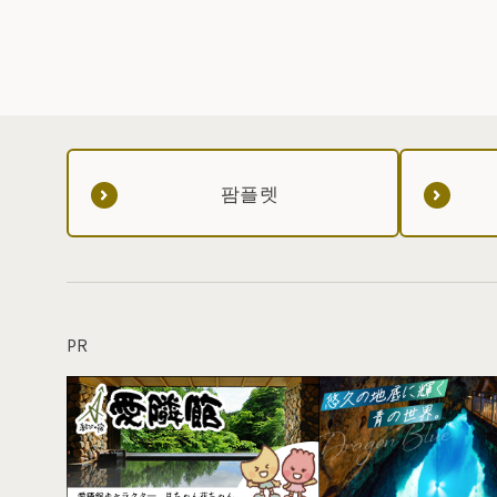
팜플렛
PR