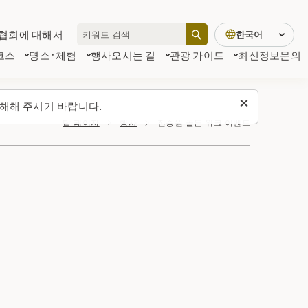
협회에 대해서
한국어
코스
명소·체험
행사
오시는 길
관광 가이드
최신정보
문의
해해 주시기 바랍니다.
탑 페이지
행사
전승원 골든 위크 이벤트