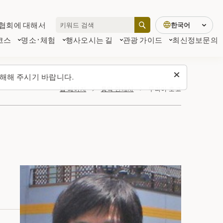
협회에 대해서
한국어
코스
명소·체험
행사
오시는 길
관광 가이드
최신정보
문의
해해 주시기 바랍니다.
탑 페이지
통역 안내사
무라이 호코