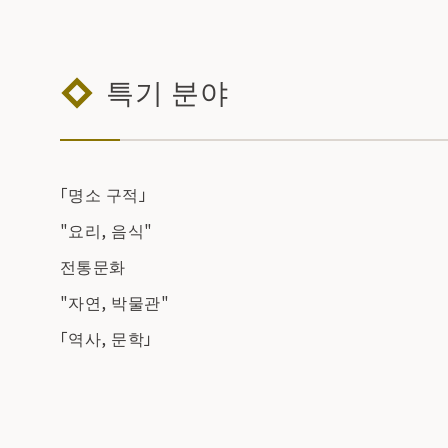
특기 분야
「명소 구적」
"요리, 음식"
전통문화
"자연, 박물관"
「역사, 문학」