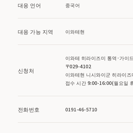
대응 언어
중국어
대응 가능 지역
이와테현
이와테 히라이즈미 통역·가이드
〒029-4102
신청처
이와테현 니시와이군 히라이즈미
접수 시간 9:00-16:00(월요일 
전화번호
0191-46-5710