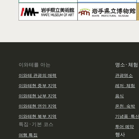
이와테를 아는
명소·체험
이와테 관광의 매력
관광명소
이와테현 중부 지역
레저·체험
이와테현 남부 지역
음식
이와테현 연안 지역
온천·숙박
이와테현 북부 지역
기념품·특
특집·기본 코스
투어 예약
행사
여행 특집