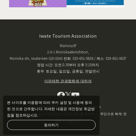
Iwate Tourism Association
Mariosu3F
2-9-1 Moriokaekinishitori,
Morioka-shi, Iwate-ken 020-0045 전화: 019-651-0626 / 팩스: 019-651-0637
영업 시간: 오전 8:30부터 오후 5:15까지
휴무: 토요일, 일요일, 공휴일, 연말연시
이와테현 관광협회에 대하여
본 사이트를 이용함에 따라 쿠키 설정 및 사용에 동의
Copyright © Iwate Tourism Association
한 것으로 간주합니다. 자세한 내용은 개인정보 취급방
게재되고 있는 정보는, 저작권법상 인정된 경우를 제외하고, 무단으로 복제·전
침을 참조하십시오.
용할 수 없습니다.
동의하기