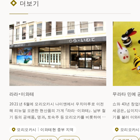
더보기
라라・이와테
무라타 민예 
2021년 6월에 모리오카시 나이엔에서 우치마루로 이전
쇼와 43년 창업
해 리뉴얼 오픈한 현산품의 가게 「라라·이와테」. 남부 철
세공은, 십이지
기 등의 공예품, 명과, 토속주 등 모리오카를 비롯하여 현
기를 불러 이와
내 각지의 특산품이 갖추어져 있습니다. 또, 현내의 신선
다.
모리오카시
이와테현 중부 지역
모리오카시
한 야채를 판매하는 산직 코너나, 각지의 특산품 페어등
의 오락도 개최됩니다.