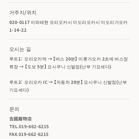
거주지/위치
020-0117 이와테현 모리오카시 미도리오카시 미도리가오카
1-14-22
오시는 길
루트1： 모리오카역 → 【버스 20분】 미롯가오카 2초메 버스정
류장 → 【도보 5분】 요시쿠니 신발점(난부 기요세다)
루트2： 모리오카 IC → 【자동차 20분】 요시쿠니 신발점(난부
기요세다)
문의
吉國履物店
TEL.019-662-6215
FAX.019-662-6215