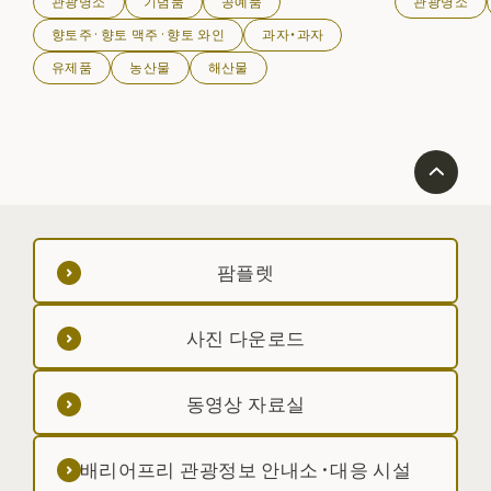
관광명소
기념품
공예품
관광명소
향토주·향토 맥주·향토 와인
과자・과자
유제품
농산물
해산물
팜플렛
사진 다운로드
동영상 자료실
배리어프리 관광정보 안내소·대응 시설