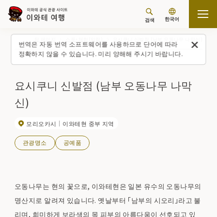
한국어
검색
탑 페이지
스폿・체험(일람)
요시쿠니 신발점 (남부 오동나무 나막신)
번역은 자동 번역 소프트웨어를 사용하므로 단어에 따라
정확하지 않을 수 있습니다. 미리 양해해 주시기 바랍니다.
요시쿠니 신발점 (남부 오동나무 나막
신)
모리오카시
이와테현 중부 지역
관광명소
공예품
오동나무는 현의 꽃으로, 이와테현은 일본 유수의 오동나무의
명산지로 알려져 있습니다. 옛날부터 「남부의 시오리」라고 불
리며, 희미하게 보라색의 목 피부의 아름다움이 선호되고 있