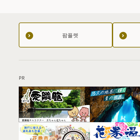
팜플렛
PR