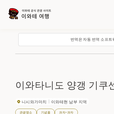
번역은 자동 번역 소프트
이와타니도 양갱 기쿠
니시와가마치
이와테현 남부 지역
관광명소
기념품
과자・과자