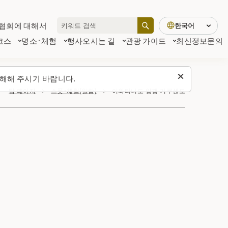
협회에 대해서
한국어
코스
명소·체험
행사
오시는 길
관광 가이드
최신정보
문의
해해 주시기 바랍니다.
탑 페이지
스폿・체험(일람)
이와타니도 양갱 기쿠센도