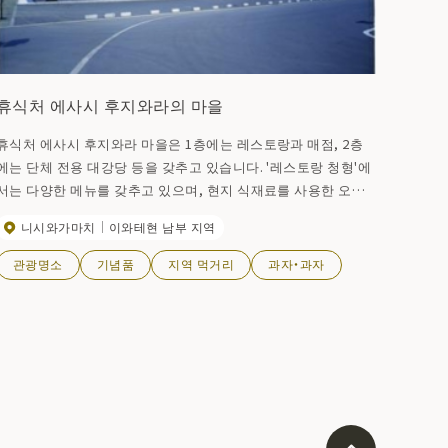
휴식처 에사시 후지와라의 마을
휴식처 에사시 후지와라 마을은 1층에는 레스토랑과 매점, 2층
에는 단체 전용 대강당 등을 갖추고 있습니다. '레스토랑 청형'에
서는 다양한 메뉴를 갖추고 있으며, 현지 식재료를 사용한 오리
지널 메뉴도 호평을 받고 있습니다. 가장 인기 있는 '야채 듬뿍 마
니시와가마치
이와테현 남부 지역
파라멘'은 야채의 맛이 가득 담긴 조리장이 자랑하는 맛이다. 한
번 먹으면 또 먹고 싶어지는 맛이다. '자자면'(4/1~11/30 기간 한
관광명소
기념품
지역 먹거리
과자・과자
정)은 관광객들에게 인기 있는 메뉴입니다. '오슈 수인(하토) 밥
상'은 사계절 메뉴로 특산품인 갈기르(이집트 원산의 십자화과
잎채소)를 사용해 선명한 녹색을 띠고 있으며 참깨와 비슷한 맛
을 즐길 수 있다.