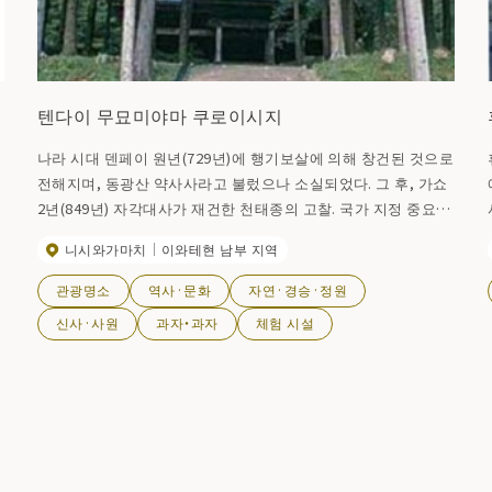
텐다이 무묘미야마 쿠로이시지
나라 시대 덴페이 원년(729년)에 행기보살에 의해 창건된 것으로
전해지며, 동광산 약사사라고 불렀으나 소실되었다. 그 후, 가쇼
2년(849년) 자각대사가 재건한 천태종의 고찰. 국가 지정 중요문
화재인 본존 '약사여래좌상'은 일본 유일의 정관명불로 정관4년
니시와가마치
이와테현 남부 지역
의 명문이 있다. 또한 음력 정월 7일 밤부터 다음날 아침까지 액
막이와 오곡풍년을 기원하는 벌거벗은 남자와 불꽃의 축제 '구로
관광명소
역사·문화
자연·경승·정원
이시데라 소민제'가 열린다. (2025년 이후의 구로이시지 소민제
신사·사원
과자・과자
체험 시설
는 실시하지 않게 되었습니다).