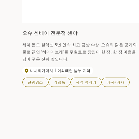
오슈 센베이 전문점 센야
세계 몬드 셀렉션 5년 연속 최고 금상 수상. 오슈의 맑은 공기와
물로 끓인 '히메메보레'를 주원료로 장인이 한 장, 한 장 마음을
담아 구운 진짜 맛입니다.
니시와가마치
이와테현 남부 지역
관광명소
기념품
지역 먹거리
과자・과자