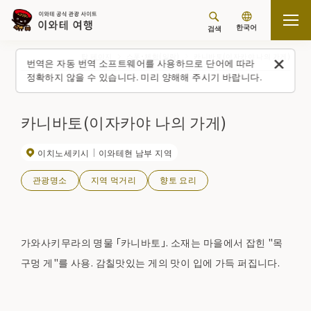
한국어
검색
탑 페이지
스폿・체험(일람)
카니바토(이자카야 나의 가게)
번역은 자동 번역 소프트웨어를 사용하므로 단어에 따라
정확하지 않을 수 있습니다. 미리 양해해 주시기 바랍니다.
카니바토(이자카야 나의 가게)
이치노세키시
이와테현 남부 지역
관광명소
지역 먹거리
향토 요리
가와사키무라의 명물 「카니바토」. 소재는 마을에서 잡힌 "목
구멍 게"를 사용. 감칠맛있는 게의 맛이 입에 가득 퍼집니다.