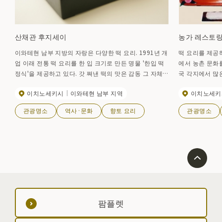
산채관 후지세이
농가 레스토랑
이와테현 남부 지방의 자랑은 다양한 떡 요리. 1991년 개
떡 요리를 제공하
업 이래 전통 떡 요리를 한 입 크기로 만든 명물 '한입 떡
에서 농촌 문화
정식'을 제공하고 있다. 갓 쪄낸 떡의 맛은 감동 그 자체
국 각지에서 많
다. 이치노세키역에서 바로, 찹쌀떡과 일식과 함께 눈으
사용하는 등 그릇
이치노세키시
이와테현 남부 지역
이치노세키
로도 혀로도 즐길 수 있는 가게입니다.
관광명소
역사·문화
향토 요리
관광명소
팜플렛