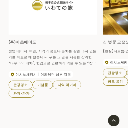
(주)마츠에이도
산 벚꽃 모모
창업 메이지 36년, 지역의 풍토나 문화를 살린 과자 만들
【천질】나트륨-
기를 목표로 해 왔습니다. 푸른 그 잎을 사용한 상쾌한
이치노세키
“타무라의 매화”, 한입으로 간편하게 먹을 수 있는 “참깨
슬라이딩 만두”는 기념품으로서도 인기가 있습니다.
관광명소
이치노세키시
이와테현 남부 지역
향토 요리
관광명소
기념품
지역 먹거리
과자・과자