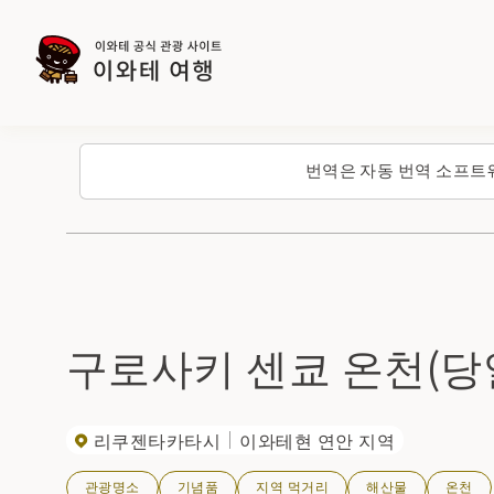
번역은 자동 번역 소프트
구로사키 센쿄 온천(당
리쿠젠타카타시
이와테현 연안 지역
관광명소
기념품
지역 먹거리
해산물
온천