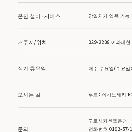
온천 설비·서비스
당일치기 입욕 가능
거주지/위치
029-2208 이와
정기 휴무일
매주 수요일(수요일
오시는 길
루트： 이치노세키 IC
구로사키센쿄온천
문의
전화번호 0192-57-1