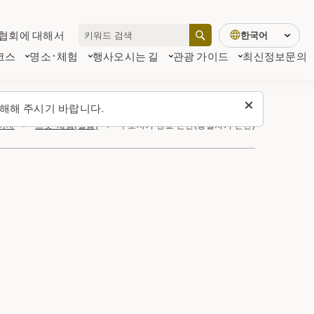
협회에 대해서
한국어
코스
명소·체험
행사
오시는 길
관광 가이드
최신정보
문의
해해 주시기 바랍니다.
이지
스폿・체험(일람)
구로사키 센쿄 온천(당일치기 온천)