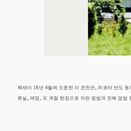
헤세이 16년 4월에 오픈한 이 온천은, 히로타 반도 
류실, 매점, 또 계절 한정으로 자란 덮밥과 전복 덮밥