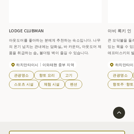
LODGE CLUBMAN
아비 록키 인
아웃도어를 좋아하는 분에게 추천하는 숙소입니다. 나무
큰 모닥불을 둘
의 온기 넘치는 관내에는 담화실, 바 카운터, 아웃도어 제
있는 묵을 수 있
품을 취급하는 숍, 볼더링 벽이 즐길 수 있습니다.
애프터스키의 발
하치만타이시
이와테현 중부 지역
하치만타이
관광명소
향토 요리
고기
관광명소
스포츠 시설
체험 시설
펜션
향토주·향토