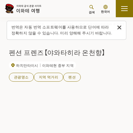
한국어
검색
탑 페이지
스폿・체험(일람)
펜션 프렌즈【야와타히라 온천향】
번역은 자동 번역 소프트웨어를 사용하므로 단어에 따라
정확하지 않을 수 있습니다. 미리 양해해 주시기 바랍니다.
펜션 프렌즈【야와타히라 온천향】
하치만타이시
이와테현 중부 지역
관광명소
지역 먹거리
펜션