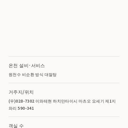
온천 설비·서비스
원천수 비순환 방식 대절탕
거주지/위치
(우)028-7302 이와테현 하치만타이시 마츠오 요세기 제1지
와리 590-341
객실 수