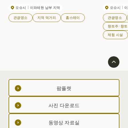
오슈시
이와테현 남부 지역
오슈시
이
관광명소
지역 먹거리
홈스테이
관광명소
향토주·향토
체험 시설
팜플렛
사진 다운로드
동영상 자료실