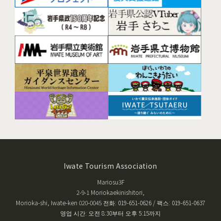
Iwate Tourism Association
Mariosu3F
2-9-1 Moriokaekinishitori,
Morioka-shi, Iwate-ken 020-0045 전화: 019-651-0626 / 팩스: 019-651-0637
영업 시간: 오전 8:30부터 오후 5:15까지