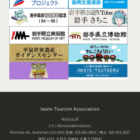
Iwate Tourism Association
Mariosu3F
2-9-1 Moriokaekinishitori,
Morioka-shi, Iwate-ken 020-0045 전화: 019-651-0626 / 팩스: 019-651-0637
영업 시간: 오전 8:30부터 오후 5:15까지