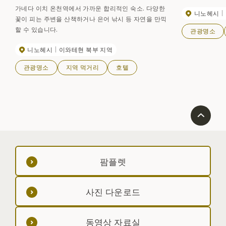
가네다 이치 온천역에서 가까운 합리적인 숙소. 다양한
니노헤시
꽃이 피는 주변을 산책하거나 은어 낚시 등 자연을 만끽
할 수 있습니다.
관광명소
니노헤시
이와테현 북부 지역
관광명소
지역 먹거리
호텔
팜플렛
사진 다운로드
동영상 자료실