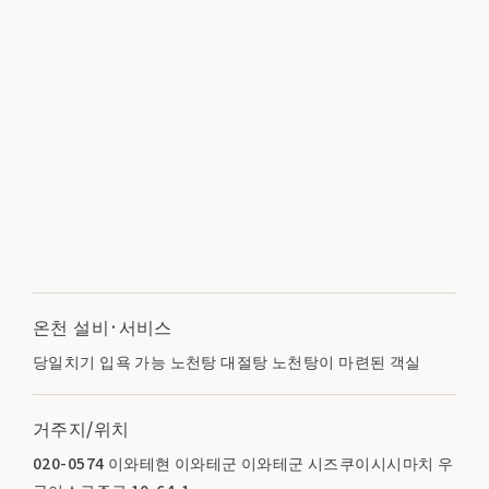
온천 설비·서비스
당일치기 입욕 가능 노천탕 대절탕 노천탕이 마련된 객실
거주지/위치
020-0574 이와테현 이와테군 이와테군 시즈쿠이시시마치 우