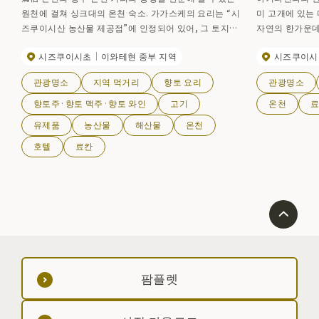
원천에 걸쳐 싱크대의 온천 숙소. 가가스케의 요리는 “시
미 고개에 있는
즈쿠이시산 농산물 제공점”에 인정되어 있어, 그 토지의
자연의 한가운데
맛이라고 하는 것을 맛볼 수 있습니다. 맛있는 요리와 어
로부터 유치나 
시즈쿠이시초
이와테현 중부 지역
시즈쿠이시
딘가 그리운 분위기가 남는 온천장에서 느긋한 시간을 보
고마가다케나 치
내실 수 있습니다.
를 초대하는 히
관광명소
지역 먹거리
향토 요리
관광명소
받고 있습니다.
소(당일치기)가
향토주·향토 맥주·향토 와인
고기
온천
형) 중성 고온천
유제품
농산물
해산물
온천
티스, 피부병 등
호텔
료칸
팜플렛