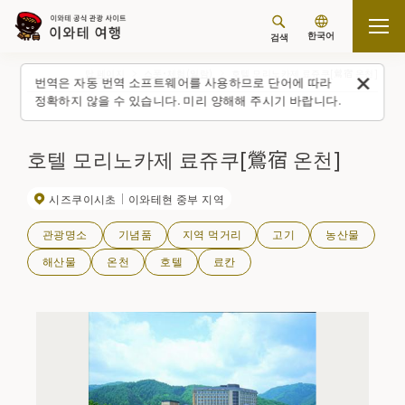
한국어
검색
탑 페이지
스폿・체험(일람)
호텔 모리노카제 료쥬쿠[鶯宿 온천]
번역은 자동 번역 소프트웨어를 사용하므로 단어에 따라
정확하지 않을 수 있습니다. 미리 양해해 주시기 바랍니다.
호텔 모리노카제 료쥬쿠[鶯宿 온천]
시즈쿠이시초
이와테현 중부 지역
관광명소
기념품
지역 먹거리
고기
농산물
해산물
온천
호텔
료칸