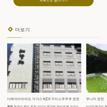
더보기
다케아카리야도 가가스케【우구이스쿠주쿠 온천
쿠니미 온천
鶯宿 온천의 향수 온천 거리의 풍경을 한눈에 볼 수있는
아키타현과의 현