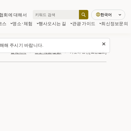
협회에 대해서
한국어
코스
명소·체험
행사
오시는 길
관광 가이드
최신정보
문의
해해 주시기 바랍니다.
탑 페이지
스폿・체험(일람)
카도야 료칸[鶯宿温泉]