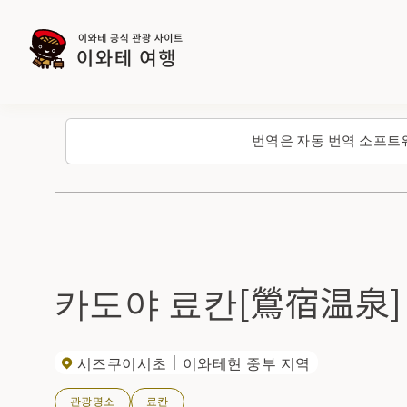
번역은 자동 번역 소프트
카도야 료칸[鶯宿温泉]
시즈쿠이시초
이와테현 중부 지역
관광명소
료칸