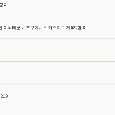
 탕치
와테현 이와테군 시즈쿠이시초 카스야쿠 제6지할 8
219