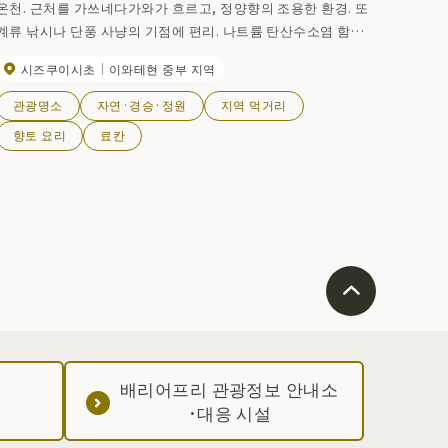
온천. 근처를 가쓰네다가와가 흐르고, 정양향의 조용한 환경. 또
계류 낚시나 단풍 사냥의 기점에 편리. 나트륨 탄산수소염 함유
식염화물 온천. 효능은 류마티스 신경통. 숙박 시설은 3개 있다.
시즈쿠이시초
이와테현 중부 지역
관광명소
자연·경승·정원
지역 먹거리
향토 요리
료칸
배리어프리 관광정보 안내소
·대응 시설