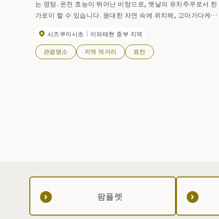
는 명탕. 온천 효능이 뛰어난 비탕으로, 옛날의 유치주쿠로서 한
가로이 할 수 있습니다. 웅대한 자연 속에 위치해, 고마가다케나
치누마가하라 등에의 등산 기지로서, 또, 유지장 특유의 편한 풍
시즈쿠이시초
이와테현 중부 지역
치가 오랫동안 사람들에게 사랑받고 있습니다. 【영업 기간】5월
중순~11월 상순(※동계 휴업 기간 11월 상순~이듬해 5월 중순)
관광명소
지역 먹거리
료칸
팜플렛