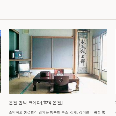
온천 민박 코에다[鶯宿 온천]
소박하고 청결함이 넘치는 행복한 숙소. 산채, 강어를 비롯한 鶯