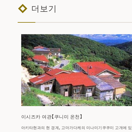
더보기
이시즈카 여관【쿠니미 온천】
아키타현과의 현 경계, 고마가다케의 미나미기쿠쿠미 고개에 있