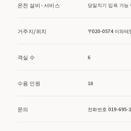
온천 설비·서비스
당일치기 입욕 가능
거주지/위치
〒020-0574 이
객실 수
6
수용 인원
18
문의
전화번호 019-695-2