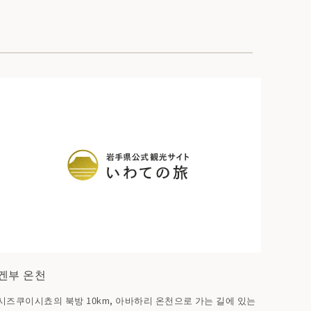
겐부 온천
시즈쿠이시쵸의 북방 10km, 아바하리 온천으로 가는 길에 있는