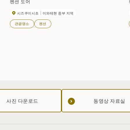
펜션 도어
시즈쿠이시초
이와테현 중부 지역
관광명소
펜션
사진 다운로드
동영상 자료실