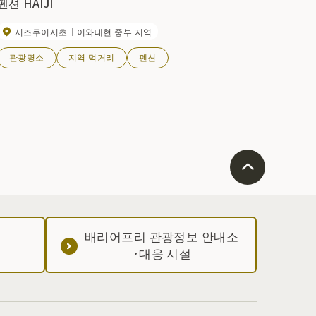
펜션 HAIJI
시즈쿠이시초
이와테현 중부 지역
관광명소
지역 먹거리
펜션
배리어프리 관광정보 안내소
·대응 시설