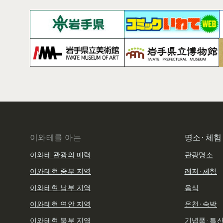
이와테를 아는
명소·체험
이와테 관광의 매력
관광명소
이와테현 중부 지역
레저·체험
이와테현 남부 지역
음식
이와테현 연안 지역
온천·숙박
이와테현 북부 지역
기념품·특