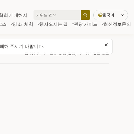
협회에 대해서
한국어
코스
명소·체험
행사
오시는 길
관광 가이드
최신정보
문의
해해 주시기 바랍니다.
탑 페이지
스폿・체험(일람)
펜션필드 노트