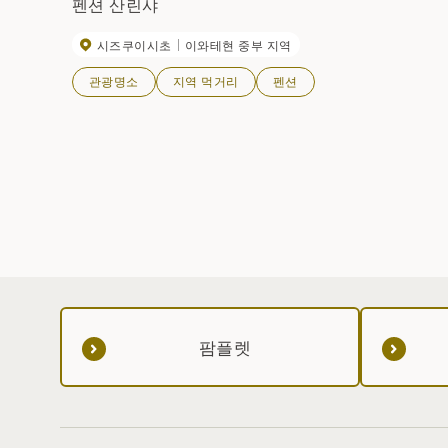
펜션 산린샤
시즈쿠이시초
이와테현 중부 지역
관광명소
지역 먹거리
펜션
팜플렛