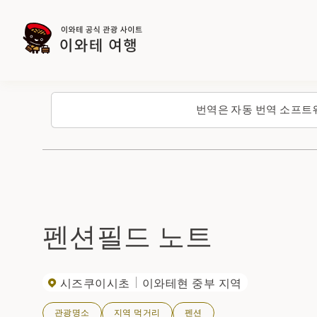
번역은 자동 번역 소프트
펜션필드 노트
시즈쿠이시초
이와테현 중부 지역
관광명소
지역 먹거리
펜션