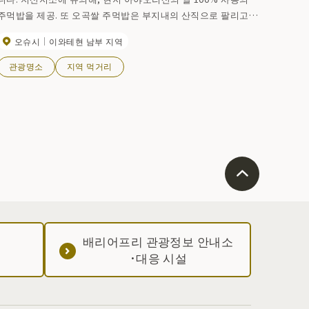
주먹밥을 제공. 또 오곡쌀 주먹밥은 부지내의 산직으로 팔리고
있는 것을 블렌드해 사용하고 있습니다. 「키리센쇼」나 우루치 쌀
오슈시
이와테현 남부 지역
가루를 넣어 구운 「카네나리」등 그리운 맛도 즐길 수 있습니다.
관광명소
지역 먹거리
배리어프리 관광정보 안내소
·대응 시설