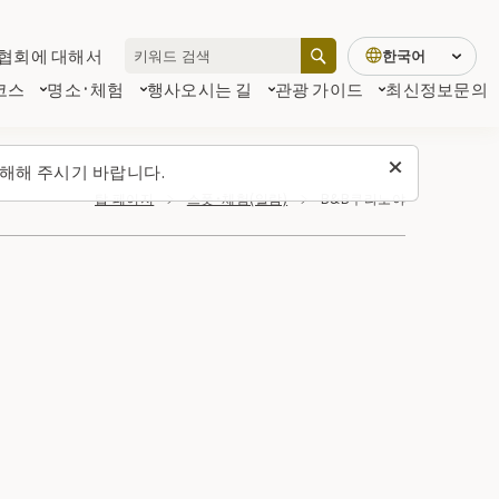
협회에 대해서
한국어
코스
명소·체험
행사
오시는 길
관광 가이드
최신정보
문의
해해 주시기 바랍니다.
탑 페이지
스폿・체험(일람)
B&B쿠라노야