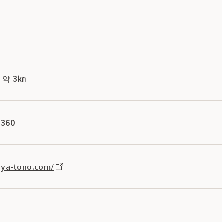
약 3㎞
360
oya-tono.com/