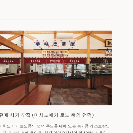
유메 사키 찻집 (미치노에키 토노 풍의 언덕)
미치노에키 토노풍의 언덕 푸드홀 내에 있는 농가풍 레스토랑입
니다. 지산지소에 유의해, 현지 아야오리산의 쌀 100% 사용의