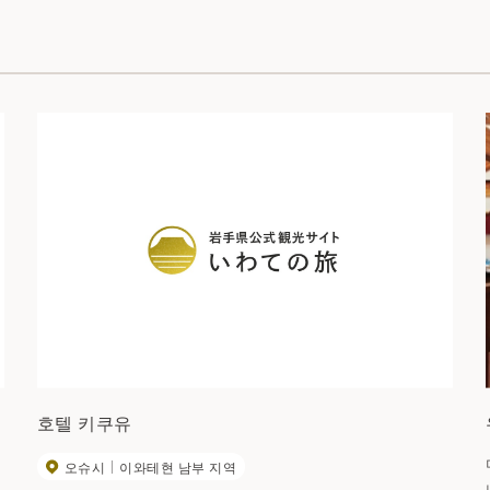
호텔 키쿠유
오슈시
이와테현 남부 지역