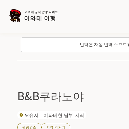
번역은 자동 번역 소프트
B&B쿠라노야
오슈시
이와테현 남부 지역
관광명소
지역 먹거리