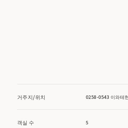
거주지/위치
0258-0543 이와
객실 수
5