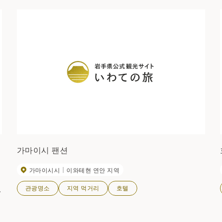
가마이시 팬션
가마이시시
이와테현 연안 지역
관광명소
지역 먹거리
호텔
수