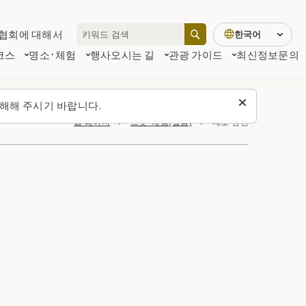
협회에 대해서
한국어
코스
명소·체험
행사
오시는 길
관광 가이드
최신정보
문의
해해 주시기 바랍니다.
탑 페이지
스폿・체험(일람)
대도 팬션