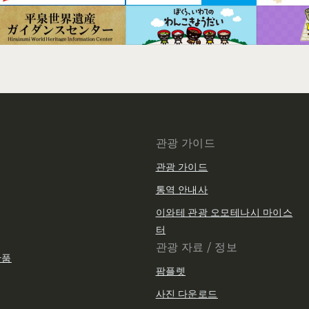
관광 가이드
관광 가이드
통역 안내사
이와테 관광 오모테나시 마이스
터
관광 자료 / 정보
산품
팜플렛
사진 다운로드