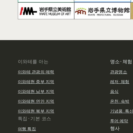
이와테를 아는
명소·체험
이와테 관광의 매력
관광명소
이와테현 중부 지역
레저·체험
이와테현 남부 지역
음식
이와테현 연안 지역
온천·숙박
이와테현 북부 지역
기념품·특
특집·기본 코스
투어 예약
행사
여행 특집