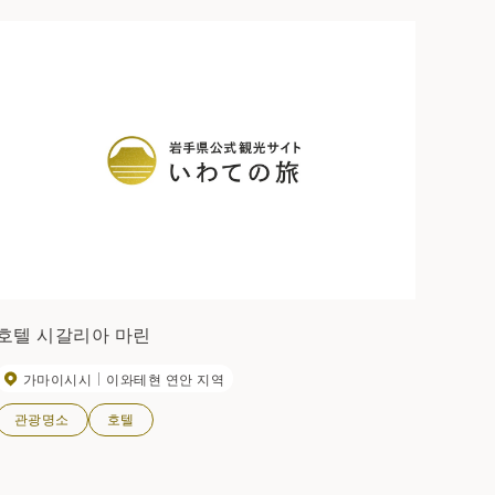
호텔 시갈리아 마린
가마이시시
이와테현 연안 지역
관광명소
호텔