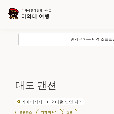
번역은 자동 번역 소프트
대도 팬션
가마이시시
이와테현 연안 지역
관광명소
지역 먹거리
호텔