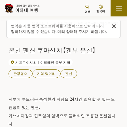
한국어
검색
탑 페이지
스폿・체험(일람)
온천 펜션 쿠마산치【겐부 온천】
번역은 자동 번역 소프트웨어를 사용하므로 단어에 따라
정확하지 않을 수 있습니다. 미리 양해해 주시기 바랍니다.
온천 펜션 쿠마산치【겐부 온천】
시즈쿠이시초
이와테현 중부 지역
관광명소
지역 먹거리
펜션
피부에 부드러운 중성천의 탁탕을 24시간 입욕할 수 있는 노
천탕이 있는 펜션.
가쓰네다강과 현무암의 암벽으로 둘러싸인 조용한 온천입니
다.