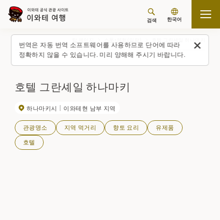
한국어
검색
탑 페이지
스폿・체험(일람)
호텔 그란셰일 하나마키
번역은 자동 번역 소프트웨어를 사용하므로 단어에 따라
정확하지 않을 수 있습니다. 미리 양해해 주시기 바랍니다.
호텔 그란셰일 하나마키
하나마키시
이와테현 남부 지역
관광명소
지역 먹거리
향토 요리
유제품
호텔