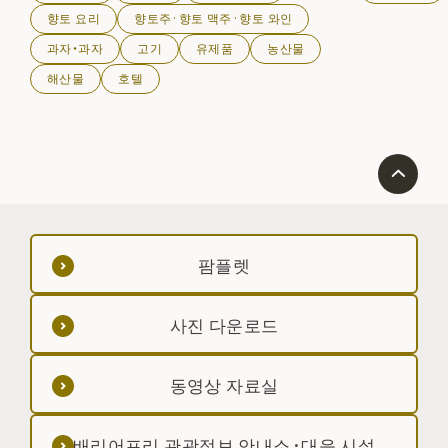
향토 요리
향토주·향토 맥주·향토 와인
과자・과자
고기
유제품
농산물
해산물
호텔
팜플렛
사진 다운로드
동영상 자료실
배리어프리 관광정보 안내소·대응 시설