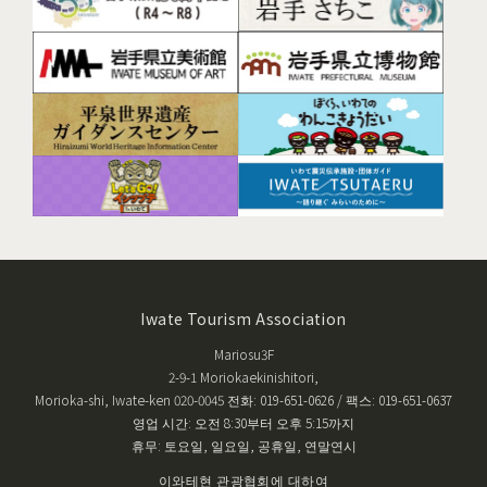
Iwate Tourism Association
Mariosu3F
2-9-1 Moriokaekinishitori,
Morioka-shi, Iwate-ken 020-0045 전화: 019-651-0626 / 팩스: 019-651-0637
영업 시간: 오전 8:30부터 오후 5:15까지
휴무: 토요일, 일요일, 공휴일, 연말연시
이와테현 관광협회에 대하여