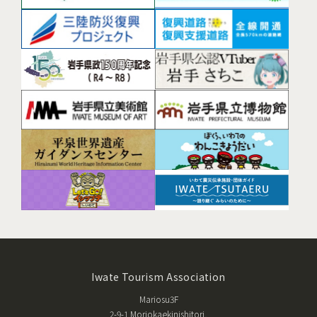
Iwate Tourism Association
Mariosu3F
2-9-1 Moriokaekinishitori,