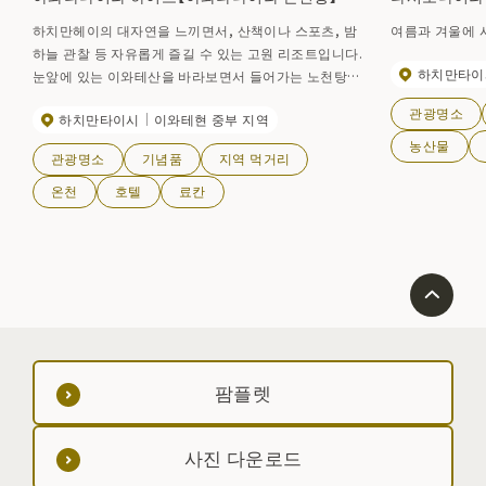
하치만헤이의 대자연을 느끼면서, 산책이나 스포츠, 밤
여름과 겨울에 
하늘 관찰 등 자유롭게 즐길 수 있는 고원 리조트입니다.
하치만타이
눈앞에 있는 이와테산을 바라보면서 들어가는 노천탕이
있는 일본식 방, 정원풍 노천암탕 등 호화로운 시간을 보
관광명소
하치만타이시
이와테현 중부 지역
내실 수 있습니다.
농산물
관광명소
기념품
지역 먹거리
온천
호텔
료칸
팜플렛
사진 다운로드