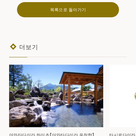
목록으로 돌아가기
더보기
야와타다이라 하이츠【야와타다이라 온천향】
타시로다이라 