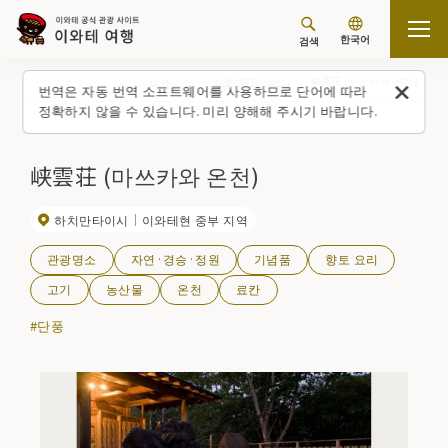
한국어
검색
탑 페이지
스폿・체험(일람)
峡雲荘 (마쓰카와 온천)
번역은 자동 번역 소프트웨어를 사용하므로 단어에 따라
정확하지 않을 수 있습니다. 미리 양해해 주시기 바랍니다.
峡雲荘 (마쓰카와 온천)
하치만타이시
이와테현 중부 지역
관광명소
자연·경승·정원
기념품
향토 요리
고기
농산물
온천
료칸
#단풍