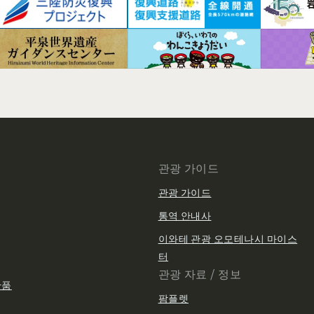
관광 가이드
관광 가이드
통역 안내사
이와테 관광 오모테나시 마이스
터
관광 자료 / 정보
산품
팜플렛