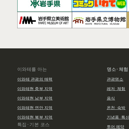
이와테를 아는
명소·체험
이와테 관광의 매력
관광명소
이와테현 중부 지역
레저·체험
이와테현 남부 지역
음식
이와테현 연안 지역
온천·숙박
이와테현 북부 지역
기념품·특
특집·기본 코스
투어 예약