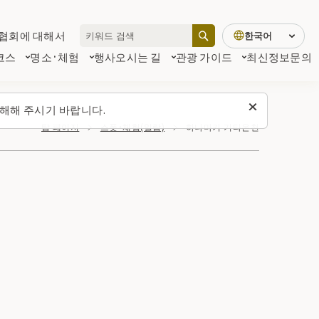
협회에 대해서
한국어
코스
명소·체험
행사
오시는 길
관광 가이드
최신정보
문의
해해 주시기 바랍니다.
탑 페이지
스폿・체험(일람)
하나마키 기타온천