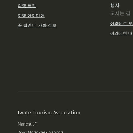
행사
여행 특집
오시는 길
여행 아이디어
이와테로 오
꽃 캘린더·개화 정보
이와테현 내
Iwate Tourism Association
Mariosu3F
2-9-1 Moriokaekinishitori,