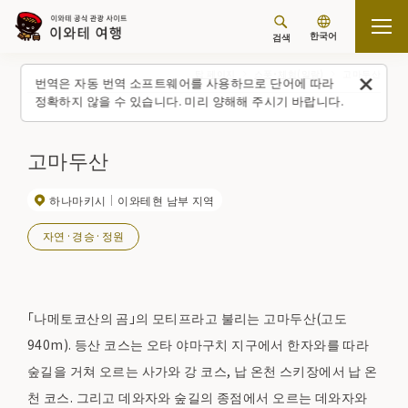
한국어
검색
탑 페이지
스폿・체험(일람)
고마두산
번역은 자동 번역 소프트웨어를 사용하므로 단어에 따라
정확하지 않을 수 있습니다. 미리 양해해 주시기 바랍니다.
고마두산
하나마키시
이와테현 남부 지역
자연·경승·정원
「나메토코산의 곰」의 모티프라고 불리는 고마두산(고도
940m). 등산 코스는 오타 야마구치 지구에서 한자와를 따라
숲길을 거쳐 오르는 사가와 강 코스, 납 온천 스키장에서 납 온
천 코스. 그리고 데와자와 숲길의 종점에서 오르는 데와자와