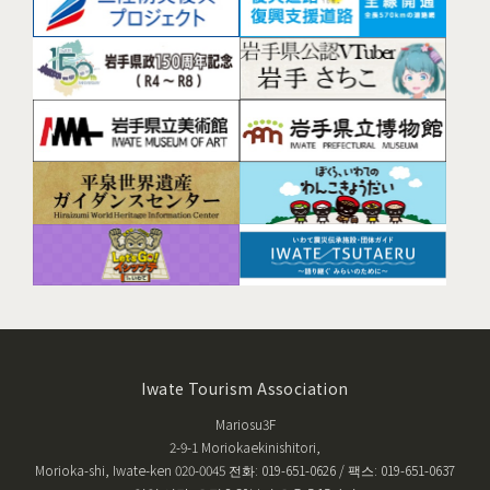
Iwate Tourism Association
Mariosu3F
2-9-1 Moriokaekinishitori,
Morioka-shi, Iwate-ken 020-0045 전화: 019-651-0626 / 팩스: 019-651-0637