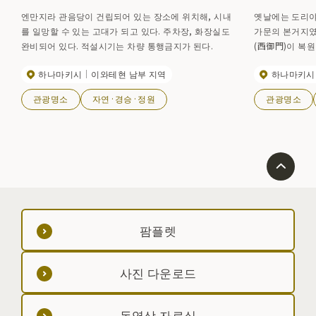
엔만지라 관음당이 건립되어 있는 장소에 위치해, 시내
옛날에는 도리야
를 일망할 수 있는 고대가 되고 있다. 주차장, 화장실도
가문의 본거지였다고
완비되어 있다. 적설시기는 차량 통행금지가 된다.
(西御門)이 복
고 있다. 공원
하나마키시
이와테현 남부 지역
하나마키시
꽃 시즌에는 꽃놀이객으로 
중순~하순
관광명소
자연·경승·정원
관광명소
팜플렛
사진 다운로드
동영상 자료실