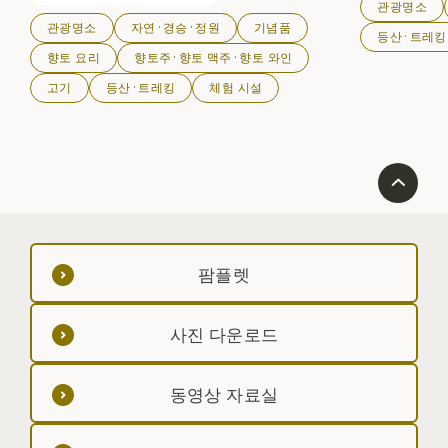
관광명소
관광명소
자연·경승·정원
기념품
등산·트레킹
향토 요리
향토주·향토 맥주·향토 와인
고기
등산·트레킹
체험 시설
팜플렛
사진 다운로드
동영상 자료실