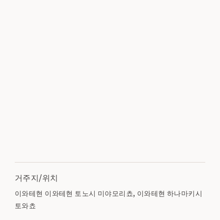
거주지/위치
이와테현 이와테현 토노시 미야모리쵸, 이와테현 하나마키시
토와쵸