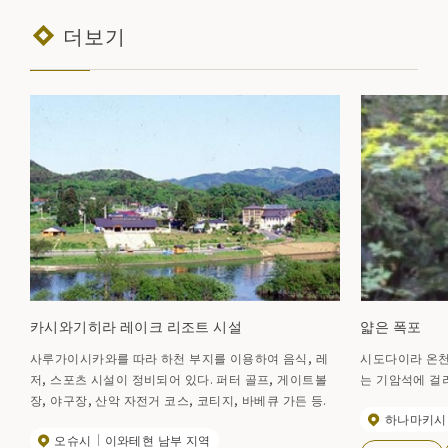
더보기
카시와기히라 레이크 리조트 시설
얇은 폭포
사루가이시카와를 따라 하천 부지를 이용하여 음식, 레
시도다이라 온천에
저, 스포츠 시설이 정비되어 있다. 퍼터 골프, 게이트볼
는 기암석에 걸려
장, 야구장, 산악 자전거 코스, 코티지, 바베큐 가든 등.
하나마키시
오슈시
이와테현 남부 지역