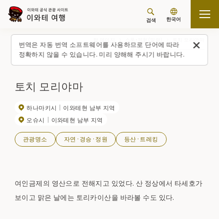
한국어
검색
탑 페이지
스폿・체험(일람)
토치 모리야마
번역은 자동 번역 소프트웨어를 사용하므로 단어에 따라
정확하지 않을 수 있습니다. 미리 양해해 주시기 바랍니다.
토치 모리야마
하나마키시
이와테현 남부 지역
오슈시
이와테현 남부 지역
관광명소
자연·경승·정원
등산·트레킹
여인금제의 영산으로 전해지고 있었다. 산 정상에서 타세호가
보이고 맑은 날에는 토리카이산을 바라볼 수도 있다.