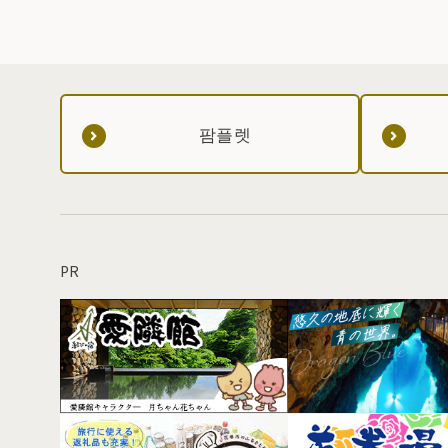
팜플렛
PR