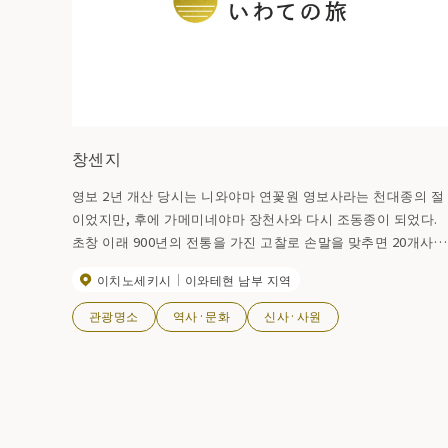
창센지
영보 2년 개산 당시는 니와야마 연꽃원 영보사라는 천대종의 절
이었지만, 후에 가메미네야마 장천사와 다시 조동종이 되었다.
초창 이래 900년의 전통을 가진 고찰로 손말을 맞추면 20개사를
넘는 문엽의 본사입니다. 경내의 관음당에 안치되고 있는 「오바
이치노세키시
이와테현 남부 지역
야마 관음」은, 오슈 삼십삼 관음 26번 찰소로서 유명한 관음입
다.
관광명소
역사·문화
신사·사원