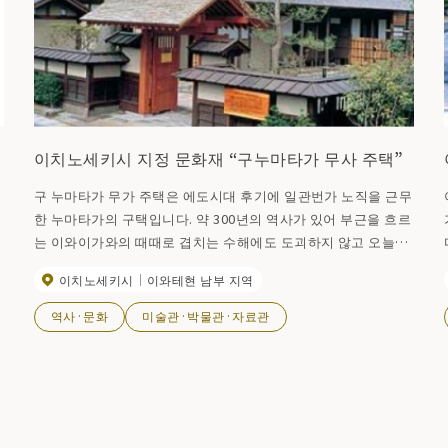
이치노세키시 지정 문화재 “구누마타가 무사 주택”
구 누마타가 무가 주택은 에도시대 후기에 일관번가 노직을 근무
한 누마타가의 구택입니다. 약 300년의 역사가 있어 부근을 흐르
는 이와이가와의 때때로 겹치는 수해에도 도괴하지 않고 오늘에
이르렀습니다. 이치노세키시에서는 헤세이 12년부터 건물 수복
이치노세키시
이와테현 남부 지역
니
과 환경 정비를 실시해 상급 무가 유구로서는 현내에서도 굴지인
이 주택을 헤세이 15년 4월보다 일반적으로 공개하고 있습니다.
역사·문화
미술관·박물관·자료관