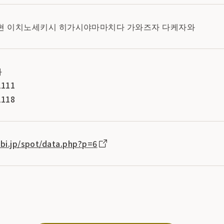
이와테현 이치노세키시 히가시야마마치다 가와즈자 다케자와
과
111
118
abi.jp/spot/data.php?p=6