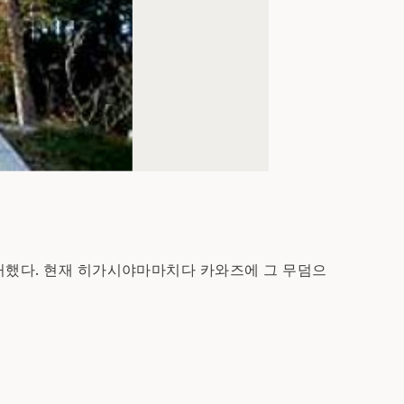
체거했다. 현재 히가시야마마치다 카와즈에 그 무덤으