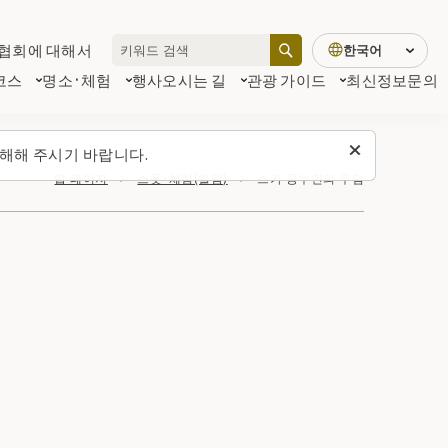
협회에 대해서
한국어
코스
명소·체험
행사
오시는 길
관광 가이드
최신정보
문의
해해 주시기 바랍니다.
탑 페이지
스폿・체험(일람)
스가 공부인의 무덤