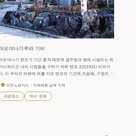
아오야나기쿠라 기비
아오야나기 분조가 기근 흉작 때문에 굶주림과 병에 시달리는 히
가시와이군 내의 사람들을 구하기 위해 텐포 2년(1931) 비석이
다. 이 쿠라의 덕분에 뒤를 이은 텐포의 기근에 즈음해, 구원의 손
이 군내 일대에 및, 그 밖에서 볼 수 있는 것 같은 길 옆에서의 섬
이치노세키시
이와테현 남부 지역
사는 없었다고 한다. 분조는 이렇게 구황의 대은인일 뿐만 아니
라, 센다이에는 세상을 위해 사람을 위해 생각해 아오야나기 문
관광명소
역사·문화
고를 창설했다. 우리 국공공 도서관의 시조라고 믿는 사람이다.