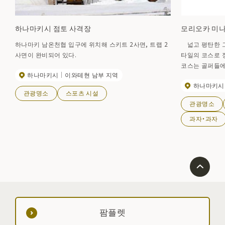
하나마키시 점토 사격장
모리오카 미나
하나마키 남온천협 입구에 위치해 스키트 2사면, 트랩 2
넓고 평탄한 그
사면이 완비되어 있다.
타일의 코스로 
코스는 골퍼들에
하나마키시
이와테현 남부 지역
럽풍의 클럽하우
하나마키시
영업기간 3월~1
관광명소
스포츠 시설
관광명소
과자・과자
팜플렛