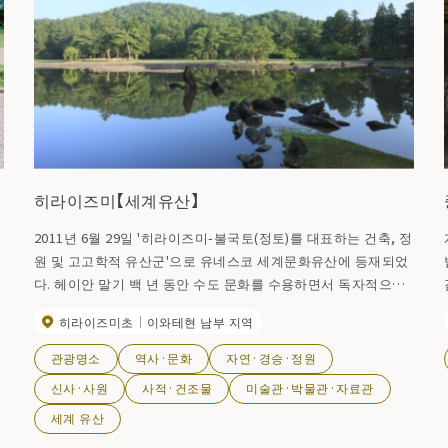
히라이즈미【세계유산】
2011년 6월 29일 '히라이즈미-불국토(정토)를 대표하는 건축, 정
원 및 고고학적 유산군'으로 유네스코 세계문화유산에 등재되었
케
다. 헤이안 말기 백 년 동안 수도 문화를 수용하면서 독자적으로
한
발전시킨 불교 사원, 정토 정원 등 화려한 황금빛 문화유산군입
히라이즈미초
이와테현 남부 지역
북
니다. "중존사 ( 中尊寺), 모월사( 毛越寺), 관자재왕원( 観自在王
院跡), 무량광원( 無量光院跡), 금계산( 金鶏山) 등 5개 자산이 등
관광명소
역사·문화
자연·경승·정원
적
재되어 문화유산으로는 동북지역 최초의 세계유산으로 등재되
신사·사원
사적·건조물
미술관·박물관·자료관
었다.
세계 유산