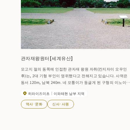
관자재왕원터[세계유산]
모고지 절의 동쪽에 인접한 관자재 왕원 자취(칸지자이 오우인
후)는, 2대 기형 부인이 영위했다고 전해지고 있습니다. 사역은
동서 120m, 남북 240m. 네 모퉁이가 둥글게 된 구형의 이노이
(마이즈루가 연못)에는, 거석을 쌓은 황소님의 돌조, 작은 푹신
히라이즈미초
이와테현 남부 지역
스하마(스하마), 동서에 긴 나카지마 등이 점재하고 있습니다. 
쪽 해안은 광정, 그것을 향해 서쪽에 오아미타당터, 동쪽에 코아
역사·문화
신사·사원
미타당터. 동쪽 해안에는 종루 자취와 후겐도라고 전해지는 유
도 있습니다.