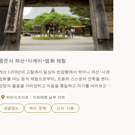
중존사 좌선・사케이・법화 체험
개산 1150년의 고찰에서 일상의 번잡함에서 벗어나 좌선·사경·
법화를 여는 등의 체험으로부터, 조용히 스스로의 안쪽을 본다.
감정의 물결을 가라앉히고 마음을 통일하고 자기를 바라보고 자
신을 닦습니다.
히라이즈미초
이와테현 남부 지역
관광명소
역사·문화
신사·사원