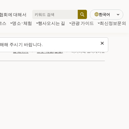
협회에 대해서
한국어
코스
명소·체험
행사
오시는 길
관광 가이드
최신정보
문의
해해 주시기 바랍니다.
탑 페이지
스폿・체험(일람)
다카다테 요시케이도