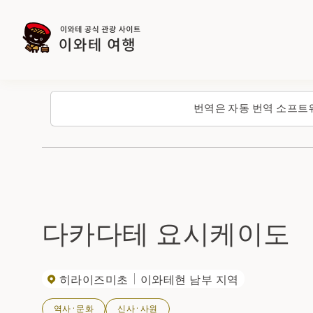
번역은 자동 번역 소프트
다카다테 요시케이도
히라이즈미초
이와테현 남부 지역
역사·문화
신사·사원