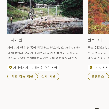
오자키 반도
센토 고개
가마이시 만의 남쪽에 위치하고 있으며, 오자키 시라하
국도 283호선,
마 어항에서 오자키 등대까지 자연 산책로가 있습니다.
은 고갯길이다.
코스의 도중에는 야마토 타케르노미코토를 모시는 오자
겐지의 시비가 
키 신사 오쿠노인 등이 있습니다. 반도에는 상당수의 전
秘水)'가 이곳에
가마이시시
이와테현 연안 지역
가마이시시
나무 나무의 자생을 볼 수 있지만, 이 전나무와 함께 너도
밤나무도 볼 수 있고, 동시에 자생하고 있는 숲을 볼 수
자연·경승·정원
신사·사원
관광명소
있는 것은 국내에서는 특히 드문 것으로 알려져 있습니
다.