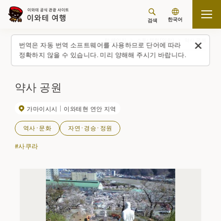
한국어
검색
탑 페이지
스폿・체험(일람)
약사 공원
번역은 자동 번역 소프트웨어를 사용하므로 단어에 따라
정확하지 않을 수 있습니다. 미리 양해해 주시기 바랍니다.
약사 공원
가마이시시
이와테현 연안 지역
역사·문화
자연·경승·정원
#사쿠라