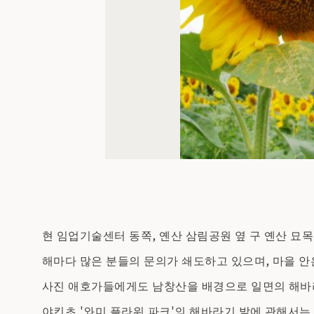
현 임업기술센터 동쪽, 옌산 삼림공원 옆 구 옌산 묘목
해마다 많은 분들의 문의가 쇄도하고 있으며, 마을 안
사진 애호가들에게도 남창산을 배경으로 일면의 해바라
야킨초 '와미 플라워 파크'의 해바라기 밭에 관해서