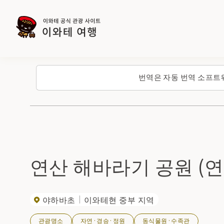
번역은 자동 번역 소프트
연산 해바라기 공원 (연
야하바초
이와테현 중부 지역
관광명소
자연·경승·정원
동식물원·수족관