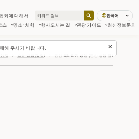
협회에 대해서
한국어
코스
명소·체험
행사
오시는 길
관광 가이드
최신정보
문의
해해 주시기 바랍니다.
페이지
스폿・체험(일람)
연산 해바라기 공원 (연산 공원 옆)