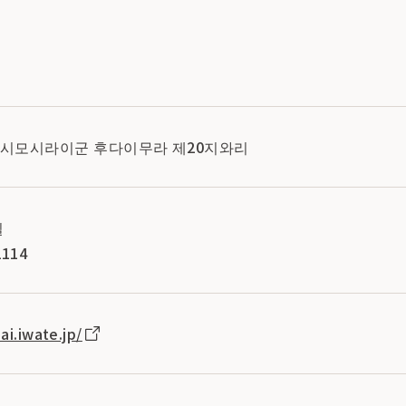
테현 시모시라이군 후다이무라 제20지와리
실
114
ai.iwate.jp/