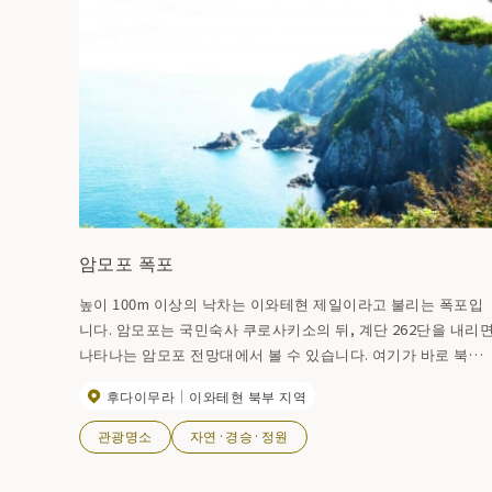
암모포 폭포
높이 100m 이상의 낙차는 이와테현 제일이라고 불리는 폭포입
니다. 암모포는 국민숙사 쿠로사키소의 뒤, 계단 262단을 내리
나타나는 암모포 전망대에서 볼 수 있습니다. 여기가 바로 북위
40도 00분 00초 동단 포인트. 절벽 위의 경미한 공간을 이용하
후다이무라
이와테현 북부 지역
마련된 전망대에서는 절벽 절벽을 흘러내리는 폭포가 그대로 태
평양에 쏟아져, 일근의 실과 같은 물의 흐름이 호쾌한 경치 속에
관광명소
자연·경승·정원
악센트를 더하고 있습니다 . ”암모”란 아이누어로 귀신·요괴·괴
물 등의 무서운 것의 총칭으로, 그들이 살고 있던 곳이므로, 그