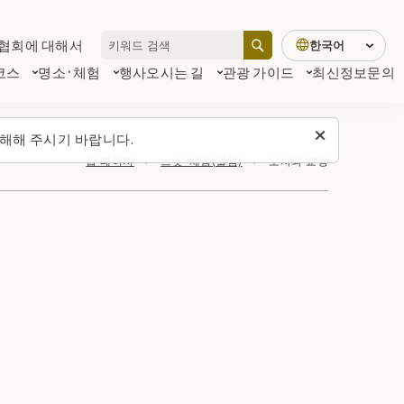
협회에 대해서
한국어
코스
명소·체험
행사
오시는 길
관광 가이드
최신정보
문의
해해 주시기 바랍니다.
탑 페이지
스폿・체험(일람)
오사와 교량