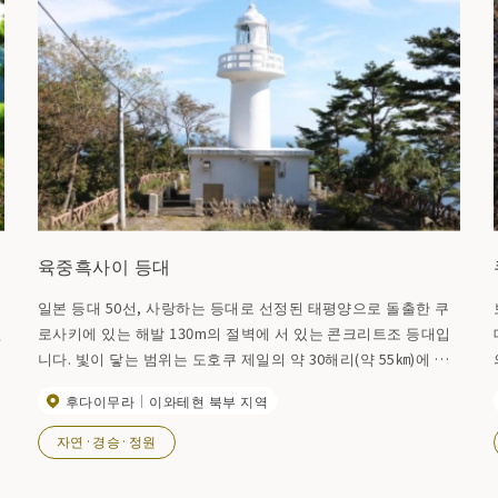
육중흑사이 등대
일본 등대 50선, 사랑하는 등대로 선정된 태평양으로 돌출한 쿠
면
로사키에 있는 해발 130m의 절벽에 서 있는 콘크리트조 등대입
니다. 빛이 닿는 범위는 도호쿠 제일의 약 30해리(약 55㎞)에 달
여
합니다. 구로사키는 타노하타무라에 위치한 기타야마자키와 마
후다이무라
이와테현 북부 지역
찬가지로 산리쿠 부흥 국립공원의 해안단 언덕의 경승지입니다.
북위 40도선상의 등대로서, 일본해측의 아키타현 오가 반도의
자연·경승·정원
북단에 있는 입도자키 등대와 쌍을 이루고 있습니다. 부두에 서
렇
는 모습은 아름답고, “백악의 등대”라고 해도 사랑받고 있습니