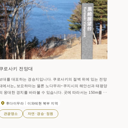
쿠로사키 전망대
보대를 대표하는 경승지입니다. 쿠로사키의 절벽 위에 있는 전망
대에서는, 보요하마는 물론 노다무라・쿠지시의 해안선과 태평양
의 웅대한 경치를 바라볼 수 있습니다. 곳에 따라서는 150m를 넘
는 용장한 절벽을 바라볼 수 있습니다. 눈 아래에는 푸른 깊은 네
후다이무라
이와테현 북부 지역
달리 해변과 시라카베의 코지마가 있는 벤텐 어항. 근해에 낚시
등으로 달리는 배는 물론, 보통 마을의 바다새 우미우와 바다타
관광명소
자연·경승·정원
카·오리 등의 새들이 깨끗한 푸른 속에서 날아다니는 모습을 바
라볼 수 있습니다. 5월부터 7월에는 야마세(북동풍)가 만들어내