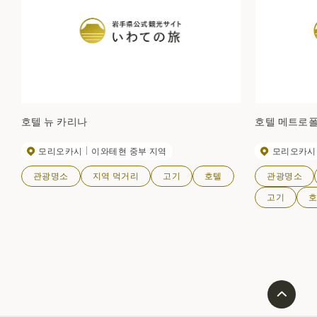
호텔 뉴 카리나
호텔 메트로
모리오카시
이와테현 중부 지역
모리오카시
관광명소
지역 먹거리
고기
호텔
관광명소
고기