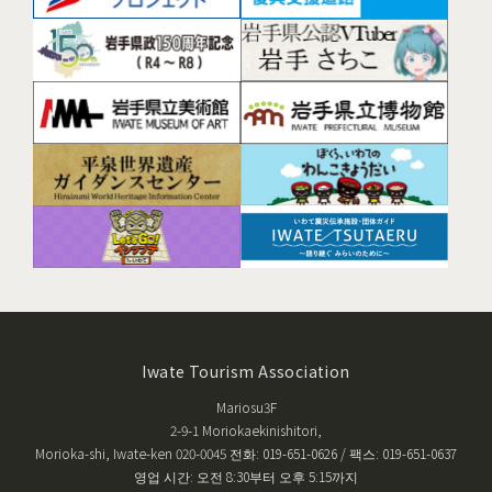
Iwate Tourism Association
Mariosu3F
2-9-1 Moriokaekinishitori,
Morioka-shi, Iwate-ken 020-0045 전화: 019-651-0626 / 팩스: 019-651-0637
영업 시간: 오전 8:30부터 오후 5:15까지