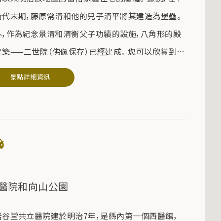
時代末期，藤原常清和他的兒子清平將其建造為堡壘。
外，作為紀念景清和清衡父子功績的設施，八角形的殿
建築——二世院（佛像保存）已經建成。 您可以欣賞到櫻
、繡球花和楓樹等四季的風景。
景點詳細資訊
院通常是關閉的。 該書每年開放兩次（5 月和 8 月）。
醫院和向山公園
岩谷堂共立醫院建於明治7年，是縣內第一個西醫館，