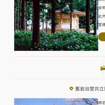
安
此
堂
花
二成
舊岩谷堂共立
原