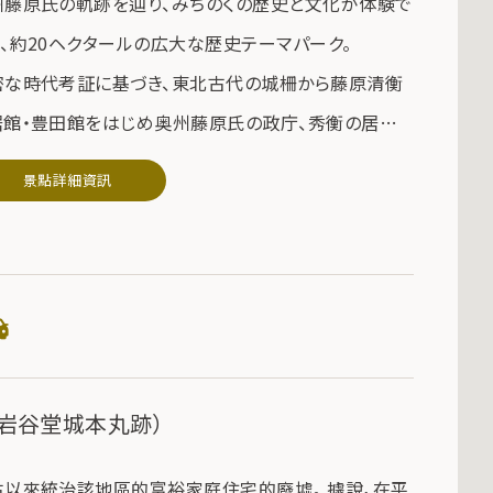
州藤原氏の軌跡を辿り、みちのくの歴史と文化が体験で
る、約20ヘクタールの広大な歴史テーマパーク。
密な時代考証に基づき、東北古代の城柵から藤原清衡
居館・豊田館をはじめ奥州藤原氏の政庁、秀衡の居館・
羅御所、黄金文化の象徴である金色堂などを本格再現
景點詳細資訊
ました。大河ドラマをはじめ、数多くのテレビ番組や映画
どのロケ地としても知られています。
た、郷土芸能「江刺鹿踊」の定期公演（４月下旬～１１月
旬 毎週日曜日）も行っております。（1日2回公演
00、14:00）
岩谷堂城本丸跡）
古以來統治該地區的富裕家庭住宅的廢墟。 據說，在平