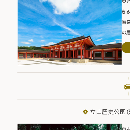
奥
き
厳
の
伽
し
な
ま
中
11:
立山歷史公園（
自