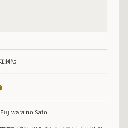
江刺站
ujiwara no Sato