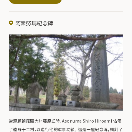
阿索努瑪紀念碑
當源賴朝摧毀大州藤原氏時，Asonuma Shiro Hiroami 佔領
了遠野十二村，以進行他的軍事功績。 這是一座紀念碑，鐫刻了