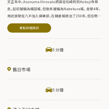
天正年中，Asonuma Hirosato將其從松崎町的Kokoji寺移
走，起初被稱為橫田城，但後來被稱為Nabekura城。 金榮4年，
南武直榮從八戶加入俱樂部，在鍋倉城統治了250年，但在明治
2年，鍋倉城被廢棄。 目前，在三之丸遺址有一個類似天守閣的
景點詳細資訊
天文臺，俯瞰著城市，在櫻花盛開的季節，吉野櫻花和山櫻樹盛
開。
5 分鐘
舊日市場
5 分鐘