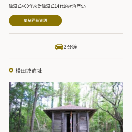
磯沼氏400年來對磯沼氏14代的統治歷史。
景點詳細資訊
2 分鐘
橫田城遺址