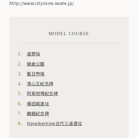
http://www.city.tono.iwate.jp/
MODEL COURSE
遠野站
鍋倉公園
舊日市場
清心王紀念碑
阿索努瑪紀念碑
橫田城遺址
饑餓紀念碑
Hayaikemine古代三道遺址