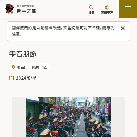
繁體中文
搜尋
首頁
節慶活動
雫石朋節
翻譯使用的是自動翻譯軟體，某些詞彙可能不準確。請事先
注意。
雫石朋節
雫石町
縣央地區
2024/8/早