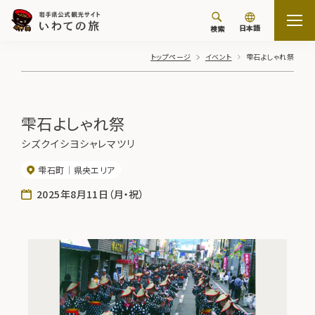
日本語
検索
トップページ
イベント
雫石よしゃれ祭
雫石よしゃれ祭
シズクイシヨシャレマツリ
雫石町
県央エリア
2025年8月11日（月・祝）