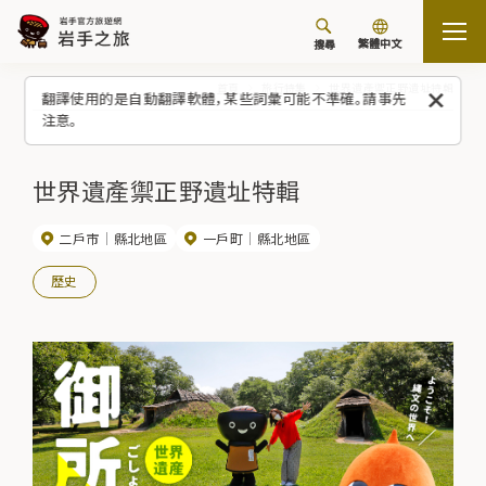
繁體中文
搜尋
首頁
旅行特集
世界遺產禦正野遺址特輯
翻譯使用的是自動翻譯軟體，某些詞彙可能不準確。請事先
注意。
世界遺產禦正野遺址特輯
二戶市
縣北地區
一戶町
縣北地區
歷史