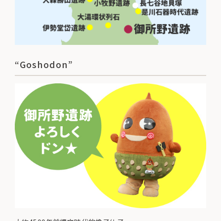
“Goshodon”