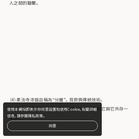
人之間的聯繫。
（4）柔法寺漆器皿稱為“分層”。 我欽佩傳統技術。
它很輕，口感溫和，即使損壞了，也可以修復並教它與它共存一
使用本網站即表示你同意設置和使用Cookie。有關詳細
信息，請參閱隱私政策。
輩子。
同意