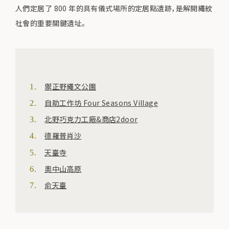
人們定居了 800 年的具有儀式場所的定居點遺跡，是解開繩紋
社會的重要關鍵遺址。
禦正野繩文公園
自助工作坊 Four Seasons Village
北野巧克力工廠&商店2door
德羅普肖沙
天臺寺
奧中山高原
俞天臺