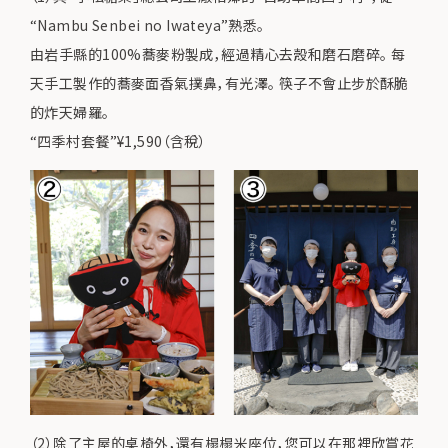
“Nambu Senbei no Iwateya”熟悉。
由岩手縣的100%蕎麥粉製成，經過精心去殼和磨石磨碎。 每
天手工製作的蕎麥面香氣撲鼻，有光澤。 筷子不會止步於酥脆
的炸天婦羅。
“四季村套餐”¥1,590（含稅）
（2）除了主屋的桌椅外，還有榻榻米座位，您可以在那裡欣賞花