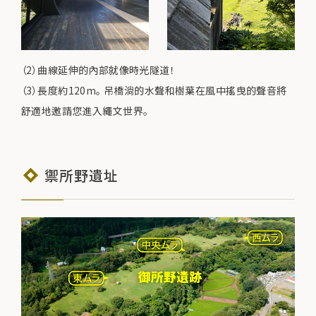
（2）曲線延伸的內部就像時光隧道！
（3）長度約120m。 吊橋淌的水聲和樹葉在風中搖曳的聲音將
舒適地邀請您進入繩文世界。
禦所野遺址