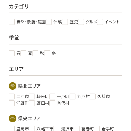
カテゴリ
自然・景勝・庭園
体験
歴史
グルメ
イベント
季節
春
夏
秋
冬
エリア
県北エリア
二戸市
軽米町
一戸町
九戸村
久慈市
洋野町
野田村
普代村
県央エリア
盛岡市
八幡平市
滝沢市
葛巻町
岩手町