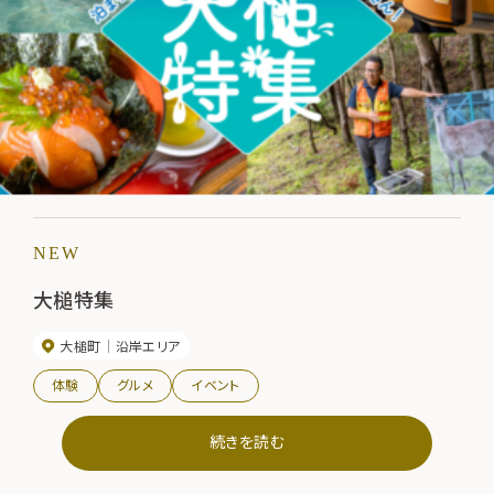
NEW
大槌特集
大槌町
沿岸エリア
体験
グルメ
イベント
続きを読む