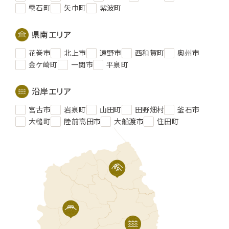
雫石町
矢巾町
紫波町
県南エリア
花巻市
北上市
遠野市
西和賀町
奥州市
金ケ崎町
一関市
平泉町
沿岸エリア
宮古市
岩泉町
山田町
田野畑村
釜石市
大槌町
陸前高田市
大船渡市
住田町