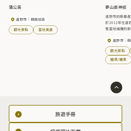
蒲公英
夢山直神鄉
遠野市的新農產品直
遠野市
縣南地區
於2012年在遠
售當地捕獲的新鮮農
觀光景點
當地美食
Tono Dair
遠野市
縣
觀光景點
糖果/糖果
旅遊手冊