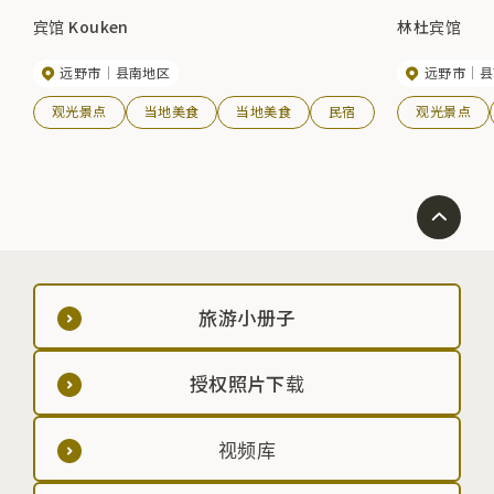
宾馆 Kouken
林杜宾馆
远野市
县南地区
远野市
县
观光景点
当地美食
当地美食
民宿
观光景点
旅游小册子
授权照片下载
视频库