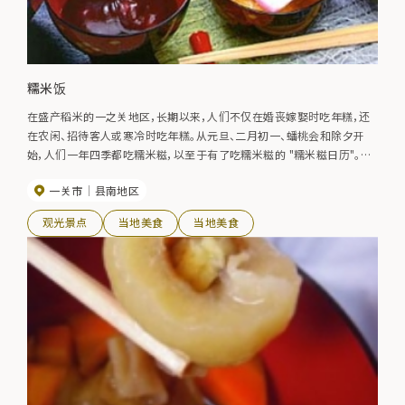
糯米饭
在盛产稻米的一之关地区，长期以来，人们不仅在婚丧嫁娶时吃年糕，还
在农闲、招待客人或寒冷时吃年糕。从元旦、二月初一、蟠桃会和除夕开
始，人们一年四季都吃糯米糍，以至于有了吃糯米糍的 "糯米糍日历"。该
地区有大约 300 种不同的麻糍美食，至今仍是最美味的盛宴。
一关市
县南地区
观光景点
当地美食
当地美食