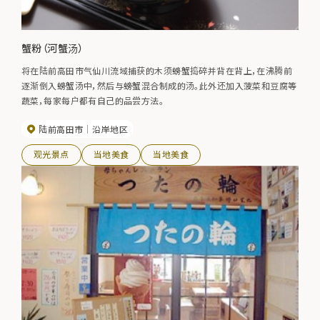
蟹粉（河蟹汤）
将在陆前高田市气仙川流域捕获的木须螃蟹捣碎并背在背上，在沸腾前
逐渐倒入螃蟹汤中，然后与螃蟹混合制成的汤。此外还加入菠菜和豆腐等
蔬菜，每家每户都有自己的品尝方法。
陆前高田市
沿岸地区
观光景点
当地美食
当地美食