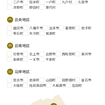
二户市
轻米町
一户町
九户村
久慈市
洋野町
野田村
普代村
县央地区
盛冈市
八幡平市
泷泽市
葛卷町
岩手町
雫石町
矢巾町
紫波町
县南地区
花卷市
北上市
远野市
西和贺町
奥州市
金崎町
一关市
平泉町
沿岸地区
宫古市
岩泉町
山田町
田野畑村
釜石市
大槌町
陆前高田市
大船渡市
住田町