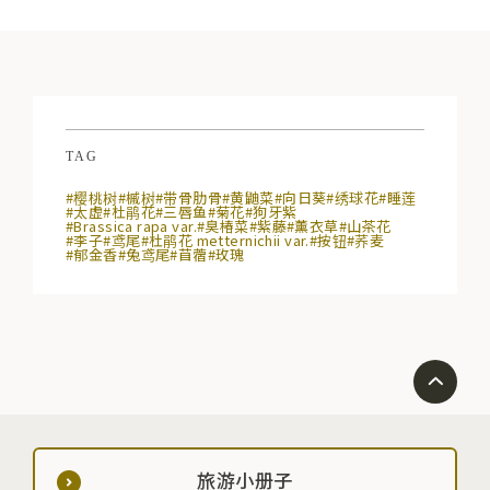
TAG
#樱桃树
#槭树
#带骨肋骨
#黄鼬菜
#向日葵
#绣球花
#睡莲
#太虚
#杜鹃花
#三唇鱼
#菊花
#狗牙紫
#Brassica rapa var.
#臭椿菜
#紫藤
#薰衣草
#山茶花
#李子
#鸢尾
#杜鹃花 metternichii var.
#按钮
#荞麦
#郁金香
#兔鸢尾
#苜蓿
#玫瑰
旅游小册子