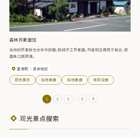
森林荞麦面馆
当地的荞麦粉在水车中研磨，制成手工荞麦面。鸡蛋和豆腐用于粘合，使
面条口感顺滑。
葛卷町
县央地区
观光景点
当地美食
当地美食
体验设施
…
1
2
3
9
观光景点搜索