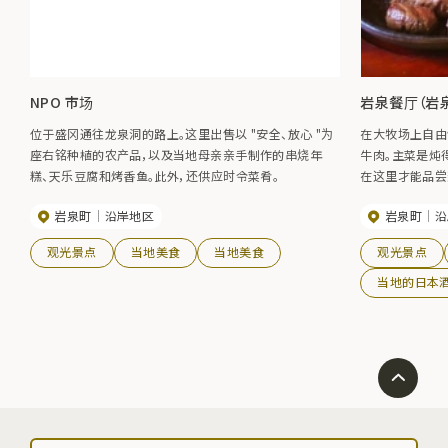
NPO 市场
岩泉餐厅（岩
位于盛冈通往龙泉洞的路上。这里出售以 "安全、放心 "为
在大牧场上自由
座右铭种植的农产品，以及当地母亲亲手制作的串烧年
牛肉。主菜是炖
糕、天乐豆腐和烤香鱼。此外，还供应时令菜肴。
在这里才能品尝到
粉和橡子粉制成
岩泉町
沿岸地区
岩泉町
沿
观光景点
当地美食
当地美食
观光景点
当地的日本