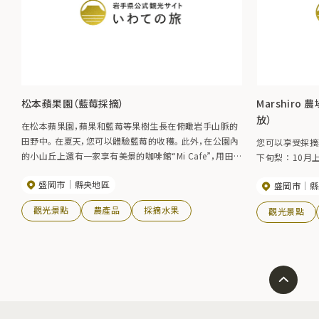
松本蘋果園（藍莓採摘）
Marshiro
放）
在松本蘋果園，蘋果和藍莓等果樹生長在俯瞰岩手山脈的
田野中。 在夏天，您可以體驗藍莓的收穫。 此外，在公園內
您可以享受採摘蘋果和梨的樂
的小山丘上還有一家享有美景的咖啡館“Mi Cafe”，用田
下旬梨 ： 10
間水果製作的甜點很受歡迎。
盛岡市
縣央地區
盛岡市
縣
觀光景點
農產品
採摘水果
觀光景點