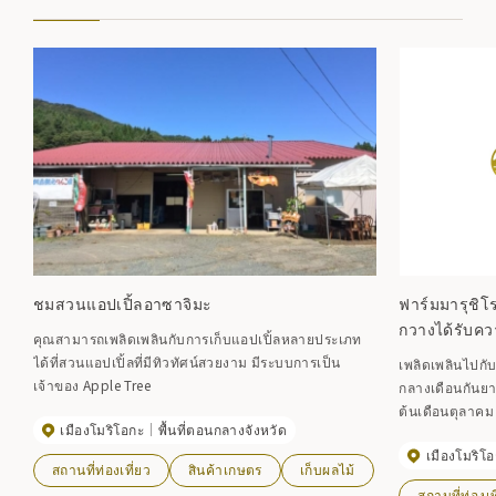
ชมสวนแอปเปิ้ลอาซาจิมะ
ฟาร์มมารุชิโร
กวางได้รับคว
คุณสามารถเพลิดเพลินกับการเก็บแอปเปิ้ลหลายประเภท
ได้ที่สวนแอปเปิ้ลที่มีทิวทัศน์สวยงาม มีระบบการเป็น
เพลิดเพลินไปกับการ
เจ้าของ Apple Tree
กลางเดือนกันยายนถึงป
ต้นเดือนตุลาคม
เมืองโมริโอกะ
พื้นที่ตอนกลางจังหวัด
เมืองโมริโ
สถานที่ท่องเที่ยว
สินค้าเกษตร
เก็บผลไม้
สถานที่ท่องเท