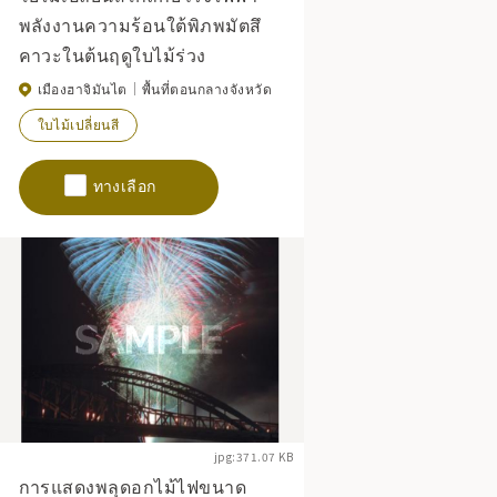
พลังงานความร้อนใต้พิภพมัตสึ
คาวะในต้นฤดูใบไม้ร่วง
เมืองฮาจิมันไต
พื้นที่ตอนกลางจังหวัด
ใบไม้เปลี่ยนสี
ทางเลือก
jpg:371.07 KB
การแสดงพลุดอกไม้ไฟขนาด