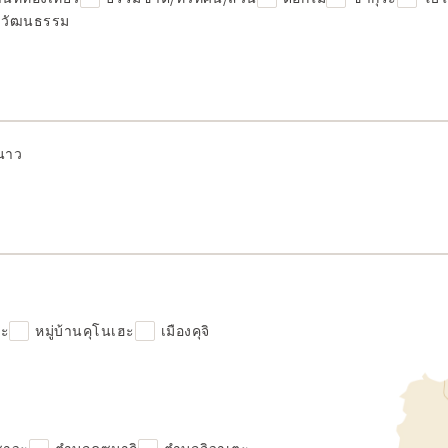
/ วัฒนธรรม
นาว
ฮะ
หมู่บ้านคุโนเฮะ
เมืองคุจิ