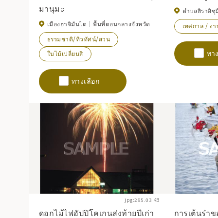
มานุมะ
ตำบลฮิราอิซุม
เมืองฮาจิมันไต
พื้นที่ตอนกลางจังหวัด
เทศกาล / งาน
ธรรมชาติ/ทิวทัศน์/สวน
ทาง
ใบไม้เปลี่ยนสี
ทางเลือก
jpg:295.03 KB
ดอกไม้ไฟอัปปิโคเกนส่งท้ายปีเก่า
การเต้นรำข