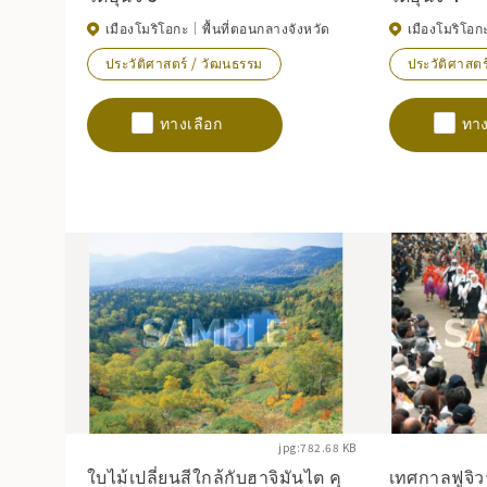
เมืองโมริโอกะ
พื้นที่ตอนกลางจังหวัด
เมืองโมริโอก
ประวัติศาสตร์ / วัฒนธรรม
ประวัติศาสตร
ทางเลือก
ทาง
jpg:782.68 KB
ใบไม้เปลี่ยนสีใกล้กับฮาจิมันไต คุ
เทศกาลฟูจิว