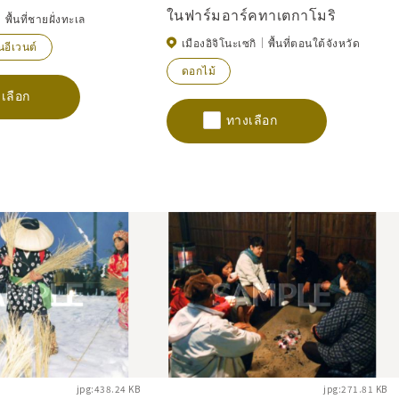
ในฟาร์มอาร์คทาเตกาโมริ
พื้นที่ชายฝั่งทะเล
เมืองอิจิโนะเซกิ
พื้นที่ตอนใต้จังหวัด
อีเวนต์
ดอกไม้
เลือก
ทางเลือก
jpg:438.24 KB
jpg:271.81 KB