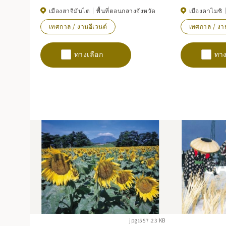
เมืองฮาจิมันไต
พื้นที่ตอนกลางจังหวัด
เมืองคาไมชิ
เทศกาล / งานอีเวนต์
เทศกาล / งาน
ทางเลือก
ทาง
jpg:557.23 KB