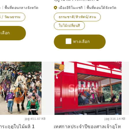
ะ
พื้นที่ตอนกลางจังหวัด
เมืองอิจิโนะเซกิ
พื้นที่ตอนใต้จังหวัด
์ / วัฒนธรรม
ธรรมชาติ/ทิวทัศน์/สวน
ใบไม้เปลี่ยนสี
เลือก
ทางเลือก
jpg:451.87 KB
jpg:316.14 KB
าระฤดูใบไม้ผลิ 1
เทศกาลประจำปีของศาลเจ้าอุโท