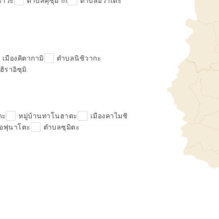
ิซาวะ
ตำบลคุซุมากิ
ตำบลอิวาเตะ
เมืองคิตากามิ
ตำบลนิชิวากะ
ิราอิซุมิ
ดะ
หมู่บ้านทาโนฮาตะ
เมืองคาไมชิ
โอฟุนาโตะ
ตำบลซุมิตะ