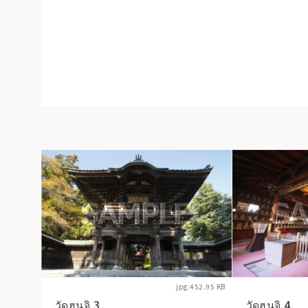
jpg:452.95 KB
วัดฮุนจิ 3
วัดฮุนจิ 4