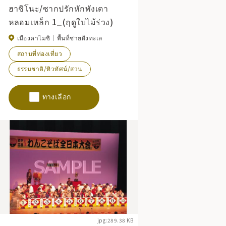
ฮาชิโนะ/ซากปรักหักพังเตา
หลอมเหล็ก 1_(ฤดูใบไม้ร่วง)
เมืองคาไมชิ
พื้นที่ชายฝั่งทะเล
สถานที่ท่องเที่ยว
ธรรมชาติ/ทิวทัศน์/สวน
ทางเลือก
jpg:289.38 KB