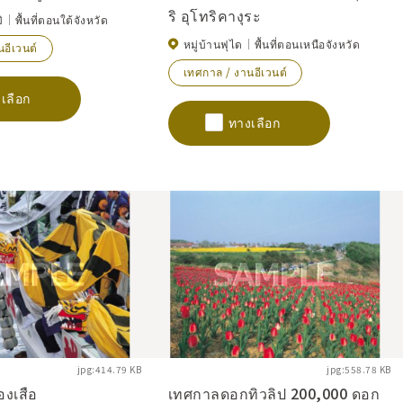
ริ อุโทริคางุระ
ิ
พื้นที่ตอนใต้จังหวัด
หมู่บ้านฟุได
พื้นที่ตอนเหนือจังหวัด
อีเวนต์
เทศกาล / งานอีเวนต์
เลือก
ทางเลือก
jpg:414.79 KB
jpg:558.78 KB
องเสือ
เทศกาลดอกทิวลิป 200,000 ดอก