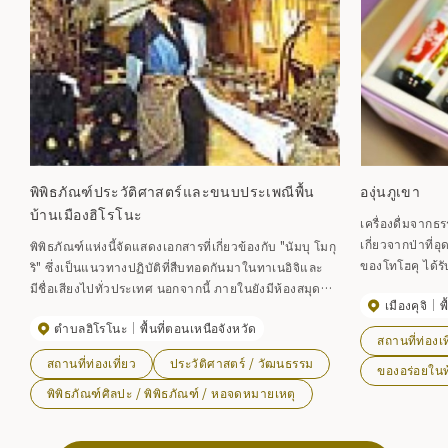
พิพิธภัณฑ์ประวัติศาสตร์และขนบประเพณีพื้น
องุ่นภูเขา
บ้านเมืองฮิโรโนะ
เครื่องดื่มจากธร
เกี่ยวจากป่าที
พิพิธภัณฑ์แห่งนี้จัดแสดงเอกสารที่เกี่ยวข้องกับ "นัมบุ โมกุ
ของโทโฮคุ ได้รั
ริ" ซึ่งเป็นแนวทางปฏิบัติที่สืบทอดกันมาในทาเนอิจิและ
ภูมิภาคคูจิมาตั
มีชื่อเสียงไปทั่วประเทศ นอกจากนี้ ภายในยังมีห้องสมุด
เมืองคุจิ
พ
และมีการจัดนิทรรศการพิเศษที่เกี่ยวข้องกับประวัติศาสตร์
ตำบลฮิโรโนะ
พื้นที่ตอนเหนือจังหวัด
ของเมืองหลายครั้งต่อปี เปลี่ยนรถที่สถานี Hachinohe สาย
สถานที่ท่องเท
JR Tohoku Main Line ลงที่สถานี Taneichi สาย JR
สถานที่ท่องเที่ยว
ประวัติศาสตร์ / วัฒนธรรม
ของอร่อยในท้
Hachinohe Line
พิพิธภัณฑ์ศิลปะ / พิพิธภัณฑ์ / หอจดหมายเหตุ