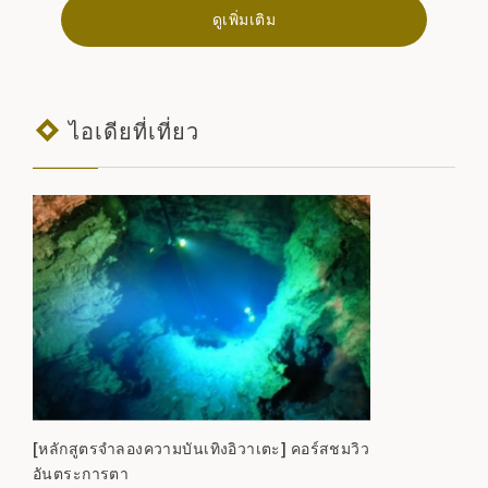
ดูเพิ่มเติม
ไอเดียที่เที่ยว
[หลักสูตรจำลองความบันเทิงอิวาเตะ] คอร์สชมวิว
อันตระการตา