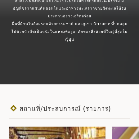
ลึกล้ำเป็นสิ่งที่บอกเล่าเรื่องราวประวัติศาสตร์และวัฒนธรรม มี
ธัญพืชจากแผ่นดินตอนในและอาหารทะเลจากชายฝั่งทะเลให้รับ
ประทานอย่างเอร็ดอร่อย
พื้นที่ด้านในล้อมรอบด้วยธรรมชาติ และภูเขา Orizume ที่ปกคลุม
ไปด้วยป่าบีชเป็นหนึ่งในแหล่งที่อยู่อาศัยของหิ่งห้อยที่ใหญ่ที่สุดใน
ญี่ปุ่น
สถานที่/ประสบการณ์ (รายการ)