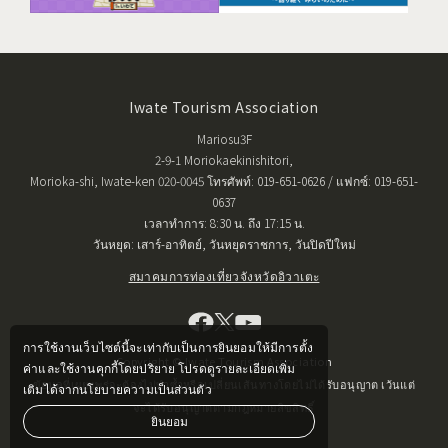
Iwate Tourism Association
Mariosu3F
2-9-1 Moriokaekinishitori,
Morioka-shi, Iwate-ken 020-0045 โทรศัพท์: 019-651-0626 / แฟกซ์: 019-651-
0637
เวลาทำการ: 8:30 น. ถึง 17:15 น.
วันหยุด: เสาร์-อาทิตย์, วันหยุดราชการ, วันปิดปีใหม่
สมาคมการท่องเที่ยวจังหวัดอิวาเตะ
การใช้งานเว็บไซต์นี้จะเท่ากับเป็นการยินยอมให้มีการตั้ง
Copyright © Iwate Tourism Association
ค่าและใช้งานคุกกี้โดยปริยาย โปรดดูรายละเอียดเพิ่ม
ข้อมูลที่เผยแพร่จะต้องไม่ทำซ้ำหรือเปลี่ยนเส้นทางโดยไม่ได้รับอนุญาต เว้นแต่
เติมได้จากนโยบายความเป็นส่วนตัว
จะได้รับอนุญาตตามกฎหมายลิขสิทธิ์
ยินยอม