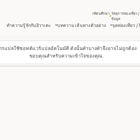
ทัศนศึกษา
วัสดุการท่องเที่ยว /
ข้อมูล
ทำความรู้จักกับอิวาเตะ
บทความ เส้นทางตัวอย่าง
จุดท่องเที่ยว /
ารแปลใช้ซอฟต์แวร์แปลอัตโนมัติ ดังนั้นคำบางคำจึงอาจไม่ถูกต้อง
ขอบคุณสำหรับความเข้าใจของคุณ.