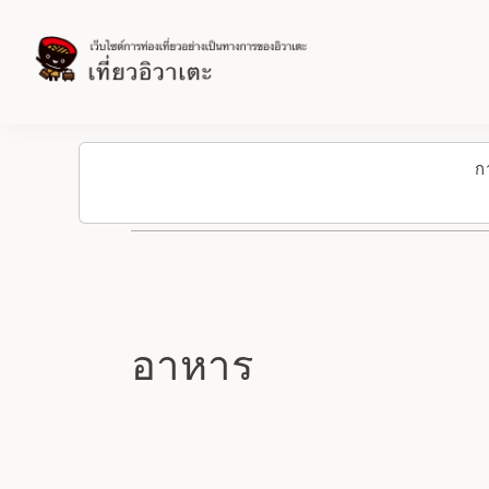
ก
อาหาร