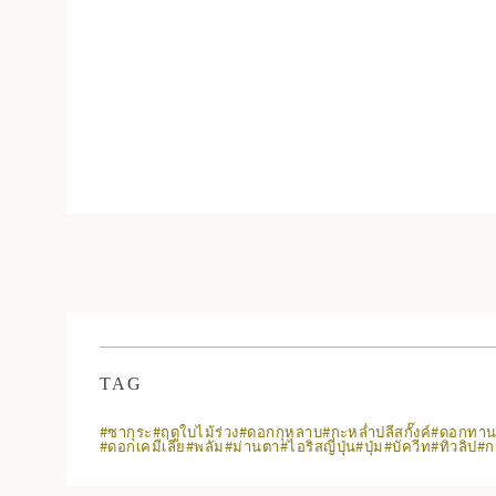
TAG
#ซากุระ
#ฤดูใบไม้ร่วง
#ดอกกุหลาบ
#กะหล่ำปลีสกั๊งค์
#ดอกทาน
#ดอกเคมีเลีย
#พลัม
#ม่านตา
#ไอริสญี่ปุ่น
#ปุ่ม
#บัควีท
#ทิวลิป
#ก