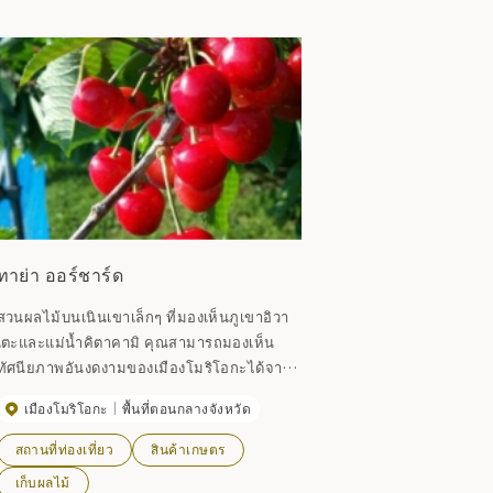
ทาย่า ออร์ชาร์ด
สวนผลไม้บนเนินเขาเล็กๆ ที่มองเห็นภูเขาอิวา
เตะและแม่น้ำคิตาคามิ คุณสามารถมองเห็น
ทัศนียภาพอันงดงามของเมืองโมริโอกะได้จาก
ดาดฟ้าไม้!
เมืองโมริโอกะ
พื้นที่ตอนกลางจังหวัด
สถานที่ท่องเที่ยว
สินค้าเกษตร
เก็บผลไม้