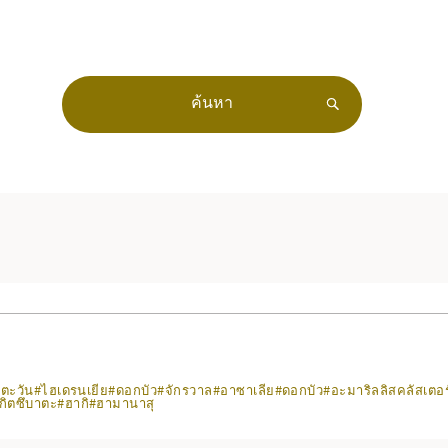
ตะวัน
#ไฮเดรนเยีย
#ดอกบัว
#จักรวาล
#อาซาเลีย
#ดอกบัว
#อะมาริลลิสคลัสเตอร
กิตซึบาตะ
#ฮากิ
#ฮามานาสุ