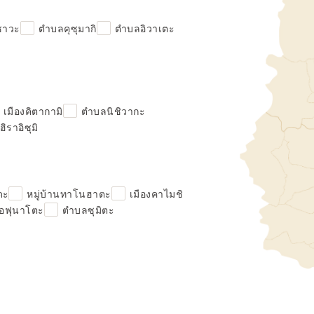
ิซาวะ
ตำบลคุซุมากิ
ตำบลอิวาเตะ
เมืองคิตากามิ
ตำบลนิชิวากะ
ิราอิซุมิ
ดะ
หมู่บ้านทาโนฮาตะ
เมืองคาไมชิ
โอฟุนาโตะ
ตำบลซุมิตะ