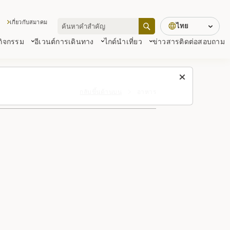
เกี่ยวกับสมาคม
ไทย
 กิจกรรม
อีเวนต์
การเดินทาง
ไกด์นำเที่ยว
ข่าวสาร
ติดต่อสอบถาม
กลับขึ้นด้านบน
อาหาร