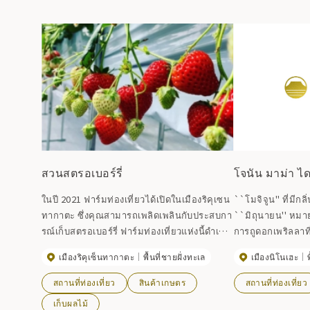
สวนสตรอเบอร์รี่
โจนัน มาม่า ได
ในปี 2021 ฟาร์มท่องเที่ยวได้เปิดในเมืองริคุเซน
``โมจิจูน'' ที่มีก
ทากาตะ ซึ่งคุณสามารถเพลิดเพลินกับประสบกา
``มิถุนายน'' หมา
รณ์เก็บสตรอเบอร์รี่ ฟาร์มท่องเที่ยวแห่งนี้ดำเนิน
การถูดอกเพริลลาที
การโดย Seseragi ซึ่งเป็นธุรกิจประเภท B ที่
สาเก แล้วทาให้ทั่ว
เมืองริคุเซ็นทากาตะ
พื้นที่ชายฝั่งทะเล
เมืองนิโนเฮะ
สนับสนุนการจ้างงานอย่างต่อเนื่อง สถานที่นี้
นิยมและจำหน่ายเฉ
เปิดให้ผู้ที่นั่งรถเข็นสามารถเก็บสตรอเบอร์รี่ได้
เท่านั้น ผักสดอื่น
สถานที่ท่องเที่ยว
สินค้าเกษตร
สถานที่ท่องเที่ยว
ดังนั้นใครๆ ก็สามารถเพลิดเพลินกับการเก็บสต
ผลเช่นกัน
เก็บผลไม้