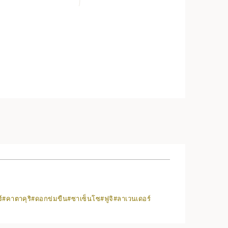
์
#คาตาคุริ
#ดอกข่มขืน
#ซาเซ็นโซ
#ฟูจิ
#ลาเวนเดอร์