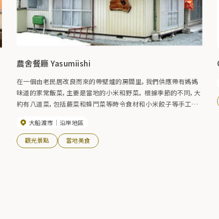
農舍餐廳 Yasumiishi
在一個由老民居改良而來的帶壁爐的房間里，我們供應帶有媽媽
味道的家常飯菜，主要是當地的小米和野菜。 根據季節的不同，大
約有八道菜，包括蕨菜和蜂鬥菜等時令食材和小米餃子等手工甜
點。 需要提前 2 天預訂。 人數可以從 4 到 15 人。 我們還出售湯
大船渡市
沿岸地區
部饅頭、小米和新鮮蔬菜等糖果。
觀光景點
當地美食