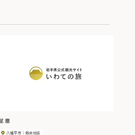
星 塵
八幡平市
縣央地區