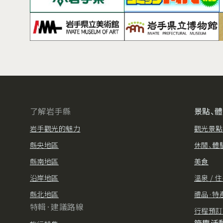
了解岩手縣
景點、
岩手觀光的魅力
觀光景點
縣央地區
休閒、體
縣南地區
美食
沿岸地區
溫泉 / 
縣北地區
禮品·特
特輯·建議路線
行程預訂