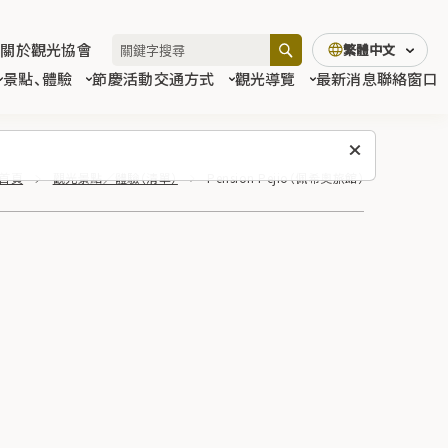
關於觀光協會
繁體中文
景點、體驗
節慶活動
交通方式
觀光導覽
最新消息
聯絡窗口
首頁
觀光景點／體驗（清單）
Pension Pejio（佩希奧旅館）