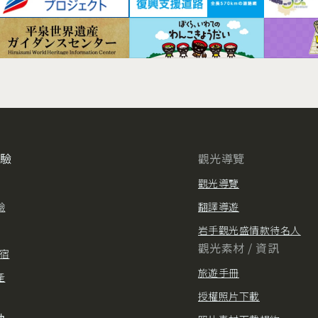
體驗
觀光導覽
觀光導覽
驗
翻譯導遊
岩手觀光盛情款待名人
觀光素材 / 資訊
住宿
旅遊手冊
產
授權照片下載