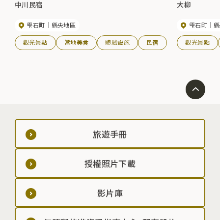
中川民宿
大柳
雫石町
縣央地區
雫石町
縣
觀光景點
當地美食
體驗設施
民宿
觀光景點
旅遊手冊
授權照片下載
影片庫