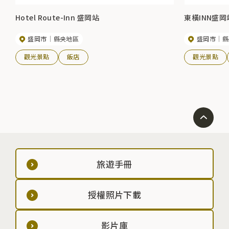
Hotel Route-Inn 盛岡站
東橫INN盛岡
盛岡市
縣央地區
盛岡市
縣
觀光景點
飯店
觀光景點
旅遊手冊
授權照片下載
影片庫