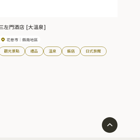
三左門酒店 [大溫泉]
花卷市
縣南地區
觀光景點
禮品
溫泉
飯店
日式旅館