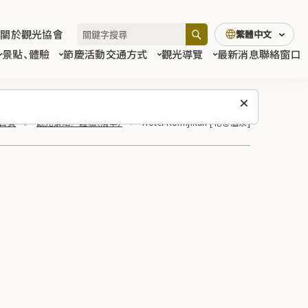
關於觀光協會
繁體中文
景點、體驗
節慶活動
交通方式
觀光導覽
最新消息
聯絡窗口
首頁
觀光景點／體驗（清單）
Hotel Komijikan [花卷溫泉]