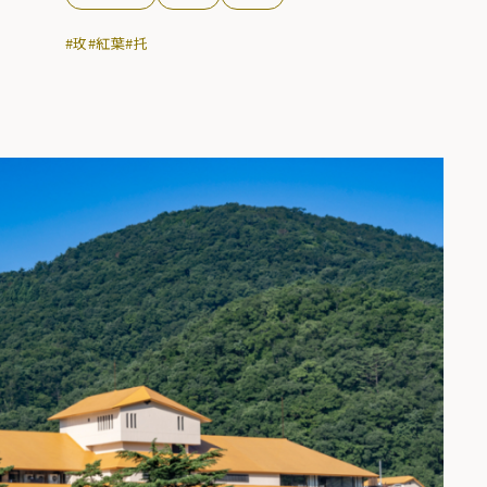
#玫
#紅葉
#托