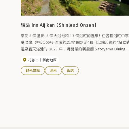
結論 Inn Aijikan 【Shinlead Onsen】
享受 3 個溫泉、3 個大浴池和 17 個浴缸的溫泉！ 在各種浴缸中享
受溫泉，包括 100% 流淌的溫泉“陶器浴”和可以站起來的“站立
溫泉露天浴池”。 2023 年 3 月開業的新餐廳 Satoyama Dining
以 Satoyama Festival 的概念為基礎，提供先食餐點和自助餐。
花卷市
縣南地區
您可以在沒有水的情況下享用晚餐的客房內用餐也很受歡迎。 東
北第一家獲得認證的Miki House育兒研究所「Welcome Baby」s
觀光景點
溫泉
飯店
Inn」。