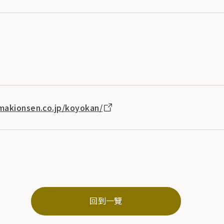
1
makionsen.co.jp/koyokan/
回到一覽